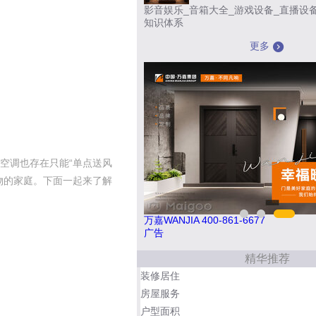
影音娱乐_音箱大全_游戏设备_直播设
知识体系
更多
空调也存在只能“单点送风
物的家庭。下面一起来了解
1
万嘉WANJIA 400-861-6677
广告
精华推荐
装修居住
房屋服务
户型面积