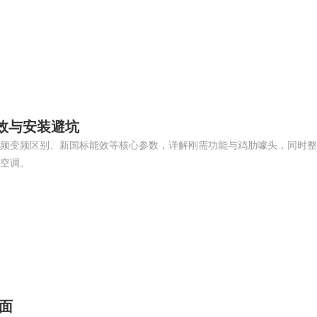
效与安装避坑
频变频区别、新国标能效等核心参数，详解刚需功能与鸡肋噱头，同时整
空调。
面