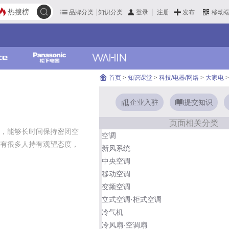
热搜榜
品牌分类
知识分类
发布
登录
注册
移动
首页
>
知识课堂
>
科技/电器/网络
>
大家电
>
企业入驻
提交知识
页面相关分类
，能够长时间保持密闭空
空调
有很多人持有观望态度，
新风系统
中央空调
移动空调
变频空调
立式空调·柜式空调
冷气机
冷风扇·空调扇