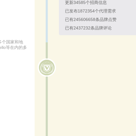
更新
34585
个招商信息
已发布
1872354
个代理需求
已有
245606658
条品牌点赞
已有
2437232
条品牌评论
多个国家和地
llo等在内的多