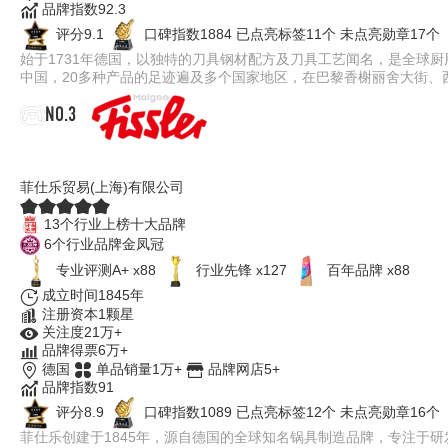
品牌指数92.3
评分9.1
口碑指数1884
已点亮标签11个
未点亮勋章17个
始于1731年德国，以独特的刀具钢材配方及刀具工艺闻名，是全球厨
中国，20多种产品的足迹遍及多个国家地区，在巴黎香榭丽舍大街
NO.3
Fissler菲仕乐
菲仕乐贸易(上海)有限公司
13个行业上榜十大品牌
6个行业品牌金凤冠
专业评测A+ x88
行业先锋 x127
百年品牌 x88
成立时间1845年
注册资本1颗星
关注度21万+
品牌得票6万+
德国
单品销量1万+
品牌网店5+
品牌指数91
评分8.9
口碑指数1089
已点亮标签12个
未点亮勋章16个
菲仕乐创建于1845年，源自德国的全球知名锅具制造品牌，专注于