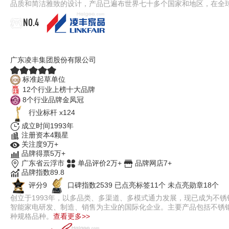
品质和简洁雅致的设计，产品已遍布世界七十多个国家和地区，在全
NO.4
凌丰LINKFAIR
广东凌丰集团股份有限公司
标准起草单位
12个行业上榜十大品牌
8个行业品牌金凤冠
行业标杆 x124
成立时间1993年
注册资本4颗星
关注度9万+
品牌得票5万+
广东省云浮市
单品评价2万+
品牌网店7+
品牌指数89.8
评分9
口碑指数2539
已点亮标签11个
未点亮勋章18个
创立于1993年，以多品类、多渠道、多模式通力发展，现已成为不
智能家电研发、制造、销售为主业的国际化企业。主要产品包括不锈
种规格品种。
查看更多>>