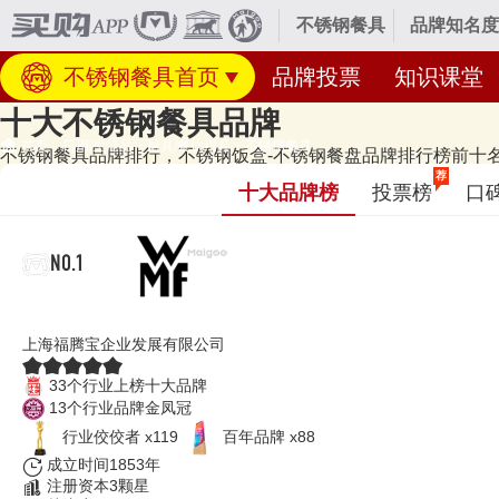
不锈钢餐具
品牌知名度
不锈钢餐具首页
品牌投票
知识课堂
十大不锈钢餐具品牌
首页
>
日用/生活品
>
厨具/餐饮用具
>
不锈钢餐具
不锈钢餐具品牌排行，不锈钢饭盒-不锈钢餐盘品牌排行榜前十名，
经专业研究评测的2026年
不锈钢餐具十大品牌名单
发布啦！居前十的有：WM
荐
十大品牌榜
投票榜
口
MAXCOOK等，上榜不锈钢餐具十大品牌榜单和著名不锈钢餐具品牌
于商标分类的第21类。榜单更新时间：2026年07月23日（每月更新）
NO.1
WMF福腾宝
上海福腾宝企业发展有限公司
33个行业上榜十大品牌
13个行业品牌金凤冠
行业佼佼者 x119
百年品牌 x88
成立时间1853年
注册资本3颗星