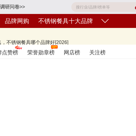
调研问卷>>
品牌网购
不锈钢餐具十大品牌
不锈钢餐具哪个品牌好[2026]
F福腾宝、ZWILLING双立人、Fissler菲仕乐、凌丰LINKFAIR、Lago
碑点赞榜
荣誉勋章榜
网店榜
关注榜
名单的是口碑好或知名度高、有实力的品牌，排名不分先后，仅供借鉴参考