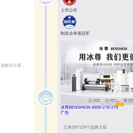
上市公司
制造业单项冠军
厨房解决方案，
松乐SOLOR 400-111-7899
冰尊BENSHION 
广告
已有
287129
个品牌入驻