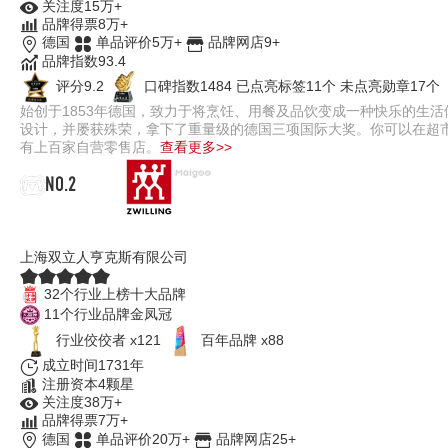
关注度15万+
品牌得票8万+
德国
单品评价5万+
品牌网店9+
品牌指数93.4
评分9.2
口碑指数1484
已点亮标签11个
未点亮勋章17个
始创于1853年德国，致力于将烹饪、用餐及品饮变成一种快乐的生
设计，并屡获殊荣，拿下了重量级的德国三项国际大奖。你可以在超
有上百家自营零售店。
查看更多>>
NO.2
ZWILLING双立人
上海双立人亨克斯有限公司
32个行业上榜十大品牌
11个行业品牌金凤冠
行业佼佼者 x121
百年品牌 x88
成立时间1731年
注册资本4颗星
关注度38万+
品牌得票7万+
德国
单品评价20万+
品牌网店25+