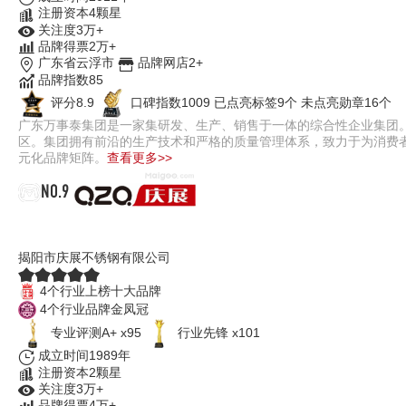
注册资本4颗星
关注度3万+
品牌得票2万+
广东省云浮市
品牌网店2+
品牌指数85
评分8.9
口碑指数1009
已点亮标签9个
未点亮勋章16个
广东万事泰集团是一家集研发、生产、销售于一体的综合性企业集团
区。集团拥有前沿的生产技术和严格的质量管理体系，致力于为消费者提供
元化品牌矩阵。
查看更多>>
NO.9
庆展QZQ
揭阳市庆展不锈钢有限公司
4个行业上榜十大品牌
4个行业品牌金凤冠
专业评测A+ x95
行业先锋 x101
成立时间1989年
注册资本2颗星
关注度3万+
品牌得票4万+