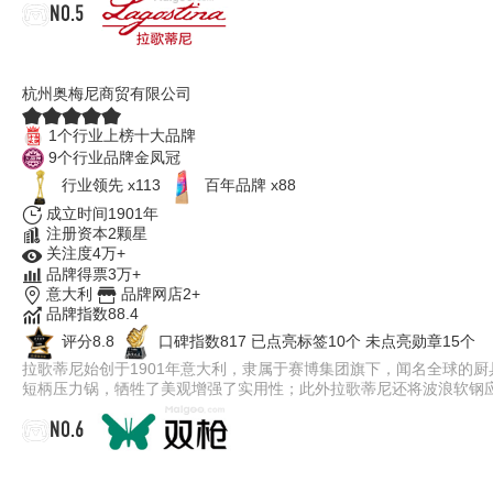
NO.5
Lagostina拉歌蒂尼
杭州奥梅尼商贸有限公司
1个行业上榜十大品牌
9个行业品牌金凤冠
行业领先 x113
百年品牌 x88
成立时间1901年
注册资本2颗星
关注度4万+
品牌得票3万+
意大利
品牌网店2+
品牌指数88.4
评分8.8
口碑指数817
已点亮标签10个
未点亮勋章15个
拉歌蒂尼始创于1901年意大利，隶属于赛博集团旗下，闻名全球的厨具品牌。
短柄压力锅，牺牲了美观增强了实用性；此外拉歌蒂尼还将波浪软钢
NO.6
双枪Suncha