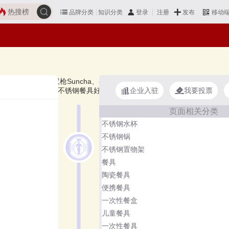
热搜榜
品牌分类
知识分类
发布
登录
注册
移动
stina拉歌蒂尼、双枪Suncha、喜时cizzle、慕厨Momscook、庆展QZ
企业入驻
我要投票
，想知道什么牌子的不锈钢餐具好？您可以多比较，选择自己满意的！不
页面相关分类
不锈钢水杯
不锈钢锅
不锈钢置物架
餐具
陶瓷餐具
便携餐具
一次性餐盒
儿童餐具
一次性餐具