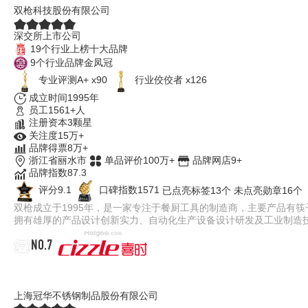
双枪科技股份有限公司
深交所上市公司
19个行业上榜十大品牌
9个行业品牌金凤冠
专业评测A+ x90
行业佼佼者 x126
成立时间1995年
员工1561+人
注册资本3颗星
关注度15万+
品牌得票8万+
浙江省丽水市
单品评价100万+
品牌网店9+
品牌指数87.3
评分9.1
口碑指数1571
已点亮标签13个
未点亮勋章16个
双枪成立于1995年，是一家专注于餐厨工具的制造商，主要产品有
拥有雄厚的产品设计创新实力、自动化生产设备设计研发及工业制造
NO.7
喜时cizzle
上海冠华不锈钢制品股份有限公司