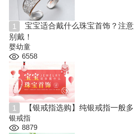
宝宝适合戴什么珠宝首饰？注意！这些首饰小孩子千万
别戴！
婴幼童
6558
【银戒指选购】纯银戒指一般多
银戒指
8879