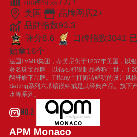
品牌得票7万+
美国
品牌网店2+
品牌指数93.3
评分8.6
口碑指数3041
已
勋章16个
法国LVMH集团，蒂芙尼创于1837年美国，
著名珠宝品牌，以钻石和银制品著称于世，于20
酩轩旗下品牌。Tiffany主打简洁鲜明的设计
Setting系列六爪镶嵌钻戒是其经典产品。旗
水等系列。
查看更多
NO.2
APM Monaco