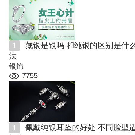
藏银是银吗 和纯银的区别是什么 藏银的选购和鉴定方
法
银饰
7755
佩戴纯银耳坠的好处 不同脸型