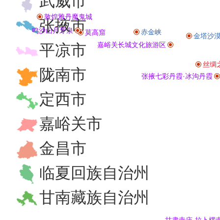
武威市
敦煌雅丹魔鬼城
张掖市
鸣沙山月牙泉
赤金峡
莫高窟
金塔沙
嘉峪关长城文化旅游区
平凉市
丝绸
陇南市
张掖七彩丹霞·冰沟丹霞
定西市
嘉峪关市
金昌市
临夏回族自治州
甘南藏族自治州