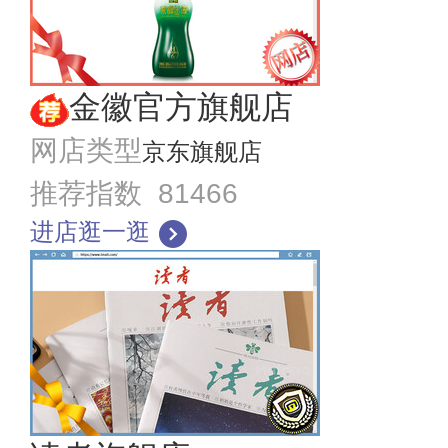
金徽官方旗舰店
网店类型
京东旗舰店
推荐指数 81466
进店逛一逛