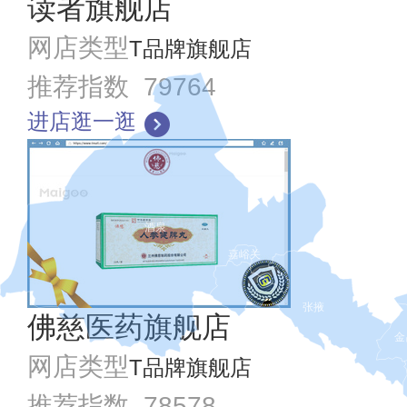
读者旗舰店
网店类型
T品牌旗舰店
推荐指数 79764
进店逛一逛
酒泉
嘉峪关
张掖
佛慈医药旗舰店
金
网店类型
T品牌旗舰店
推荐指数 78578