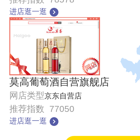
进店逛一逛
莫高葡萄酒自营旗舰店
网店类型
京东自营店
推荐指数 77050
进店逛一逛