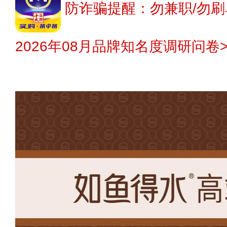
防诈骗提醒：勿兼职/勿刷
2026年08月品牌知名度调研问卷>