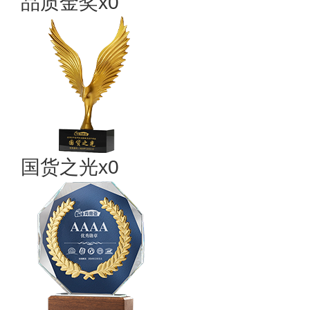
品质金奖x0
国货之光x0