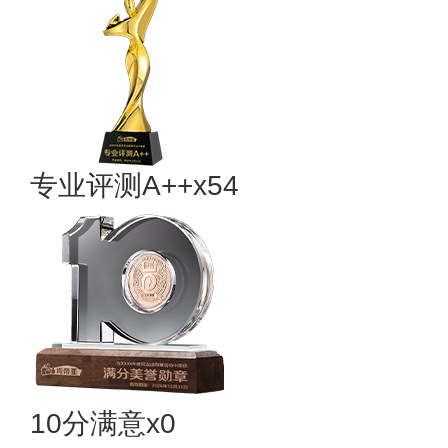
专业​评测A++x54
10分满意x0