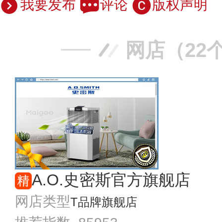
我要发布
评论
版权声明
网店（22
A.O.史密斯官方旗舰店
网店类型
T品牌旗舰店