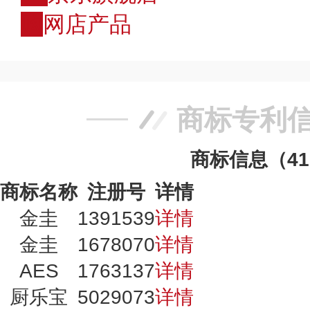
购
网店产品
商标专利
商标信息（4
商标名称
注册号
详情
金圭
1391539
详情
金圭
1678070
详情
AES
1763137
详情
厨乐宝
5029073
详情