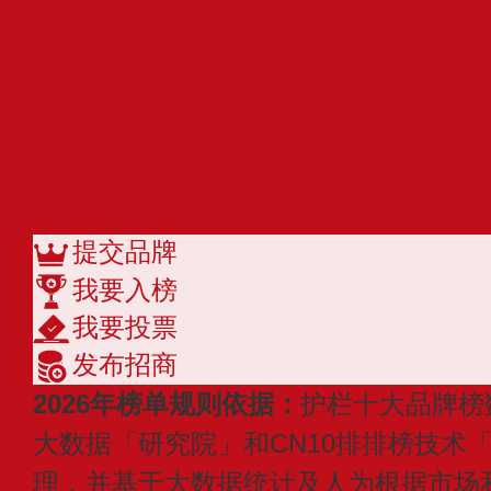
福路德
申宝
荣泰RT
爱可青ACTION
德泓
查看更多
提交品牌
我要入榜
我要投票
发布招商
2026年榜单规则依据：
护栏十大品牌榜
大数据「研究院」和CN10排排榜技术
理，并基于大数据统计及人为根据市场