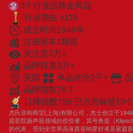
3个行业品牌金凤冠
行业领先 x115
成立时间1946年
注册资本1颗星
关注度3万+
品牌得票3万+
美国
单品评价2千+
品
品牌指数79.7
口碑指数755
已点亮标签10
杰氏音响商贸(上海)有限公司，杰士创立于19
庭影院扬声器领域的佼佼者，其号角皇（Klipsc
的代表，受到全世界高保真音响爱好者及家庭