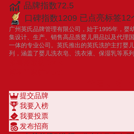
品牌指数72.5
口碑指数1209
已点亮标签12
广州英氏品牌管理有限公司，始于1995年，婴
集设计、生产、销售高品质婴儿用品以及代理
一体的专业公司。英氏推出的英氏洗护主打婴
列，涵盖了婴儿洗衣皂、洗衣液、保湿乳等系
多喜爱家纺Dohia
紫罗兰家纺Violet
查看更多
提交品牌
我要入榜
我要投票
发布招商