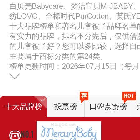
白贝壳Babycare、梦洁宝贝M-JBA
纺LOVO、全棉时代PurCotton、英
十大品牌榜单和著名儿童被子品牌名单
有实力的品牌，排名不分先后，仅供借
的儿童被子好？您可以多比较，选择自
主要属于商标分类的第24类。
榜单更新时间：2026年07月15日（每
荐
HOT
十大品牌榜
投票榜
口碑点赞榜
NO.1