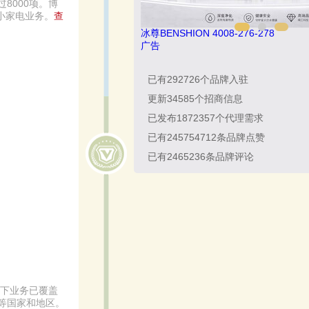
8000项。博
小家电业务。
查
冰尊BENSHION 4008-276-278
广告
已有
292726
个品牌入驻
更新
34585
个招商信息
已发布
1872357
个代理需求
已有
245754712
条品牌点赞
已有
2465236
条品牌评论
旗下业务已覆盖
等国家和地区。