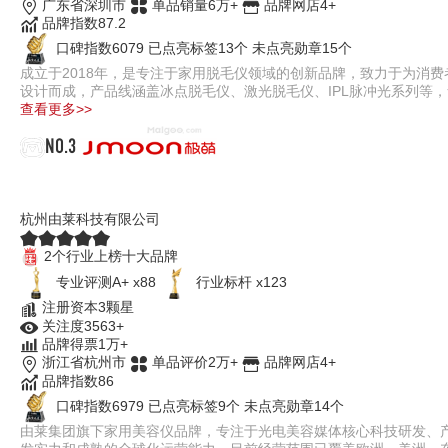
广东省深圳市
单品销量6万+
品牌网店4+
品牌指数87.2
口碑指数6079
已点亮标签13个
未点亮勋章15个
成立于2018年，是专注于家用脱毛仪领域的创新品牌，致力于为消费者
设计而成，产品线涵盖冰点脱毛仪、激光脱毛仪、IPL脉冲光系列等
查看更多>>
NO.3
极萌Jmoon
杭州由莱科技有限公司
2个行业上榜十大品牌
专业评测A+ x88
行业标杆 x123
注册资本3颗星
关注度3563+
品牌得票1万+
浙江省杭州市
单品评价2万+
品牌网店4+
品牌指数86
口碑指数6979
已点亮标签9个
未点亮勋章14个
由莱集团旗下家用美容仪品牌，专注于光电美容媒体核心科技研发、