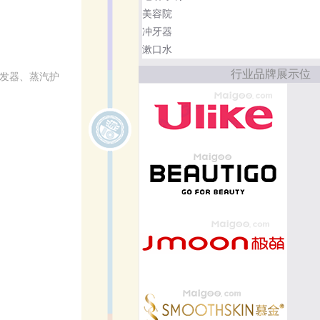
美容院
冲牙器
漱口水
行业品牌展示位
卷发器、蒸汽护