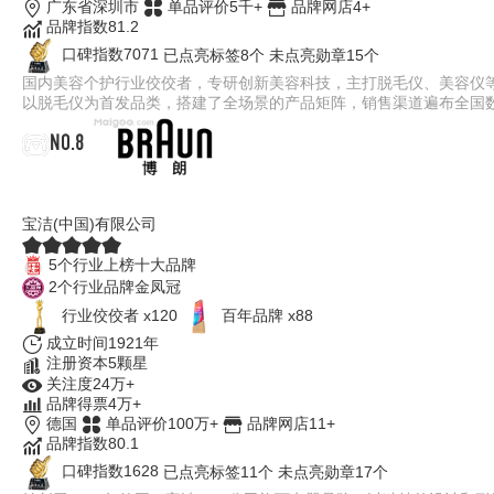
广东省深圳市
单品评价5千+
品牌网店4+
品牌指数81.2
口碑指数7071
已点亮标签8个
未点亮勋章15个
国内美容个护行业佼佼者，专研创新美容科技，主打脱⽑仪、美容仪等
以脱毛仪为首发品类，搭建了全场景的产品矩阵，销售渠道遍布全国
NO.8
BRAUN博朗
宝洁(中国)有限公司
5个行业上榜十大品牌
2个行业品牌金凤冠
行业佼佼者 x120
百年品牌 x88
成立时间1921年
注册资本5颗星
关注度24万+
品牌得票4万+
德国
单品评价100万+
品牌网店11+
品牌指数80.1
口碑指数1628
已点亮标签11个
未点亮勋章17个