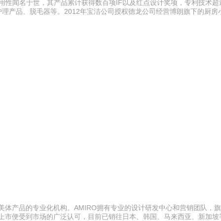
耐用性闻名于世，其产品累计获得数百项IF以及红点设计奖项，专利技术超过
护理产品、脱毛器等。2012年宝洁公司授权德龙公司经营博朗旗下的厨房
美体产品的专业化机构。AMIRO拥有专业的设计研发中心和营销团队，
经上市便受到市场的广泛认可，目前已销往日本、韩国、马来西亚、新加坡