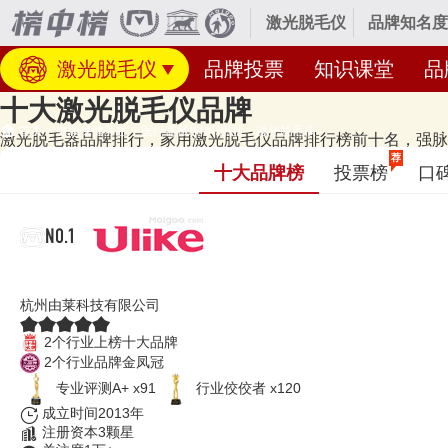
激光脱毛仪
品牌知名度
激光脱毛仪
品牌投票
知识课堂
品
十大激光脱毛仪品牌
首页
>
健康保健养生
>
医疗器械/材料/用品
>
激光脱毛仪
激光脱毛器品牌排行，家用激光脱毛仪品牌排行榜前十名，强脉冲光
经专业研究评测的2026年
激光脱毛仪十大品牌名单
发布啦！居前十的有：Uli
荐
十大品牌榜
投票榜
口
光脱毛仪十大品牌榜单和著名激光脱毛仪品牌名单的是口碑好或知名度高
榜单更新时间：2026年07月22日（每月更新）
NO.1
Ulike
杭州由莱科技有限公司
2个行业上榜十大品牌
2个行业品牌金凤冠
专业评测A+ x91
行业佼佼者 x120
成立时间2013年
注册资本3颗星