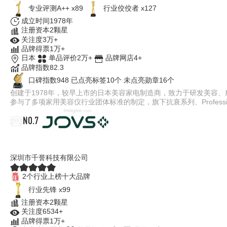
专业​评测A++ x89
行业佼佼者 x127
成立时间1978年
注册资本2颗星
关注度3万+
品牌得票1万+
日本
单品评价2万+
品牌网店4+
品牌指数82.3
口碑指数948
已点亮标签10个
未点亮勋章16个
创建于1978年，较早上市的日本美容家电制造商，致力于研发美容
参与了多项家用美容仪行业团体标准的制定，旗下抗衰系列、Profess
NO.7
JOVS骄予时
深圳市千誉科技有限公司
2个行业上榜十大品牌
行业先锋 x99
注册资本2颗星
关注度6534+
品牌得票1万+