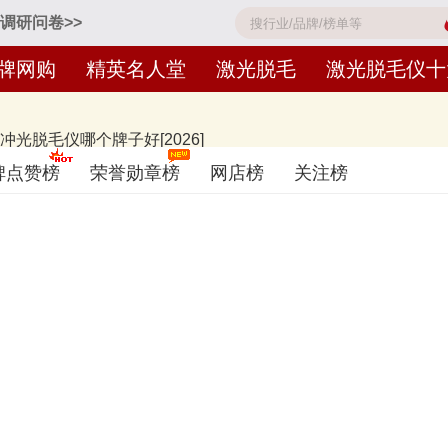
调研问卷>>
牌网购
精英名人堂
激光脱毛
激光脱毛仪十
脱毛仪哪个牌子好[2026]
ke、Beautigo、极萌Jmoon、SMOOTHSKIN慕金、PHILIPS飞利浦
碑点赞榜
荣誉勋章榜
网店榜
关注榜
、有实力的品牌，排名不分先后，仅供借鉴参考，想知道什么牌子的激光