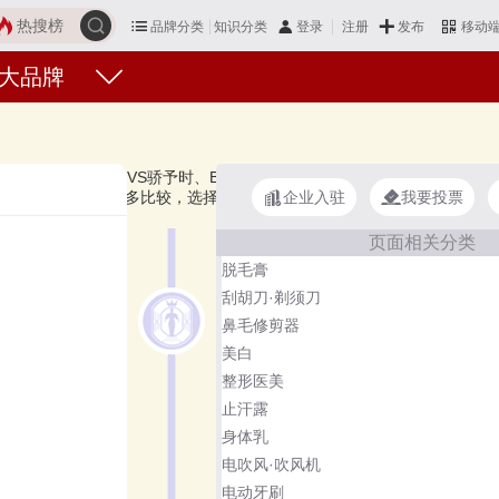
热搜榜
品牌分类
知识分类
发布
登录
注册
移动
大品牌
、YA-MAN雅萌、JOVS骄予时、BRAUN博朗、觅光AMIRO、小猫安妮Kitty
企业入驻
我要投票
脱毛仪好？您可以多比较，选择自己满意的！激光脱毛仪品牌主要属于商
页面相关分类
脱毛膏
刮胡刀·剃须刀
鼻毛修剪器
美白
整形医美
止汗露
身体乳
电吹风·吹风机
电动牙刷