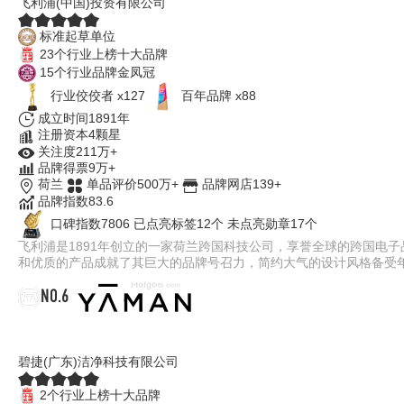
飞利浦(中国)投资有限公司
标准起草单位
23个行业上榜十大品牌
15个行业品牌金凤冠
行业佼佼者 x127
百年品牌 x88
成立时间1891年
注册资本4颗星
关注度211万+
品牌得票9万+
荷兰
单品评价500万+
品牌网店139+
品牌指数83.6
口碑指数7806
已点亮标签12个
未点亮勋章17个
飞利浦是1891年创立的一家荷兰跨国科技公司，享誉全球的跨国电
和优质的产品成就了其巨大的品牌号召力，简约大气的设计风格备受
NO.6
YA-MAN雅萌
碧捷(广东)洁净科技有限公司
2个行业上榜十大品牌