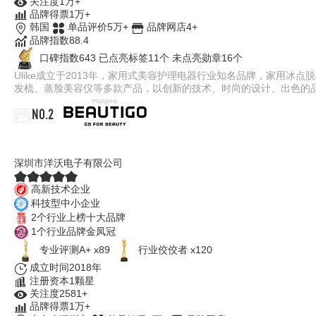
关注度1万+
品牌得票1万+
韩国
单品评价5万+
品牌网店4+
品牌指数88.4
口碑指数643
已点亮标签11个
未点亮勋章16个
Ulike成立于2013年，家用式美容护理电器行业知名品牌，家用
发梳、蒸脸美容仪等多款产品，以创新的技术、时尚的设计、出色的
NO.2
Beautigo
深圳市洋沃电子有限公司
高新技术企业
科技型中小企业
2个行业上榜十大品牌
1个行业品牌金凤冠
专业评测A+ x89
行业佼佼者 x120
成立时间2018年
注册资本1颗星
关注度2581+
品牌得票1万+