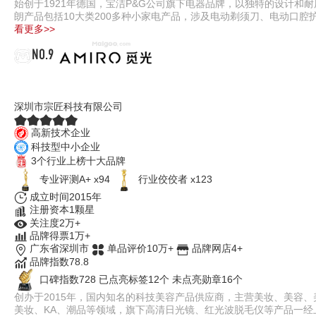
始创于1921年德国，宝洁P&G公司旗下电器品牌，以独特的设计和
朗产品包括10大类200多种小家电产品，涉及电动剃须刀、电动口腔
看更多>>
NO.9
觅光AMIRO
深圳市宗匠科技有限公司
高新技术企业
科技型中小企业
3个行业上榜十大品牌
专业评测A+ x94
行业佼佼者 x123
成立时间2015年
注册资本1颗星
关注度2万+
品牌得票1万+
广东省深圳市
单品评价10万+
品牌网店4+
品牌指数78.8
口碑指数728
已点亮标签12个
未点亮勋章16个
创办于2015年，国内知名的科技美容产品供应商，主营美妆、美容、
美妆、KA、潮品等领域，旗下高清日光镜、红光波脱毛仪等产品一