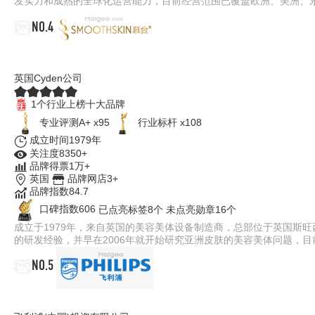
发实力和成熟的全球化运营能力，目前经营范围已覆盖欧洲、美洲、
NO.4
SMOOTHSKIN慕金
英国Cyden公司
1个行业上榜十大品牌
专业评测A+ x95
行业标杆 x108
成立时间1979年
关注度8350+
品牌得票1万+
英国
品牌网店3+
品牌指数84.7
口碑指数606
已点亮标签8个
未点亮勋章16个
成立于1979年，来自英国的美容美体设备制造商，总部位于英国斯
的研发经验，并早在2006年就开始研究亚洲皮肤的美容美体问题，
NO.5
PHILIPS飞利浦