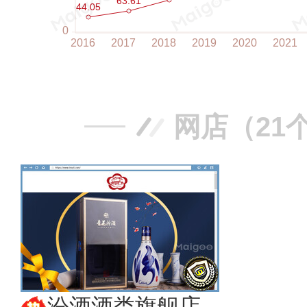
网店（21
汾酒酒类旗舰店