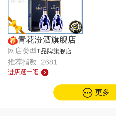
青花汾酒旗舰店
网店类型
T品牌旗舰店
推荐指数 2681
进店逛一逛
更多