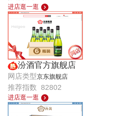
进店逛一逛
汾酒官方旗舰店
网店类型
京东旗舰店
推荐指数 82802
进店逛一逛