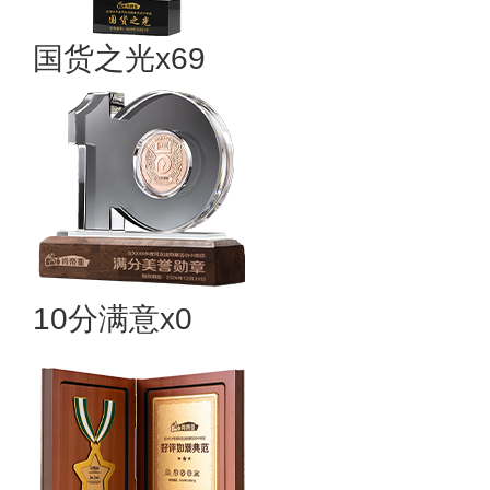
国货之光x69
10分满意x0