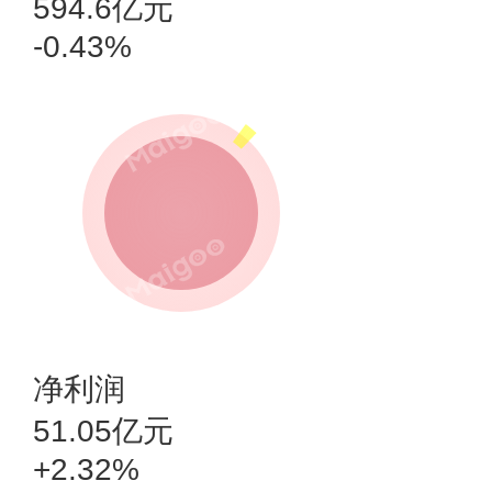
594.6亿元
-0.43%
净利润
51.05亿元
+2.32%