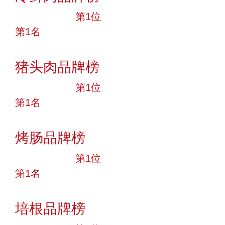
十大品牌
第1位
第1名
投票
猪头肉品牌榜
十大品牌
第1位
第1名
投票
烤肠品牌榜
十大品牌
第1位
第1名
投票
培根品牌榜