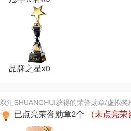
品牌之星x0
双汇SHUANGHUI获得的荣誉勋章/虚拟
已点亮荣誉勋章2个
（未点亮荣誉