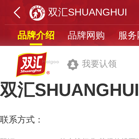
双汇SHUANGHUI
品牌介绍
品牌网购
服务
我要认领
双汇SHUANGHU
河南双汇投资发展股份有限公司
联系方式：
0395-2622616
更多>>