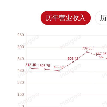
历年营业收入
历