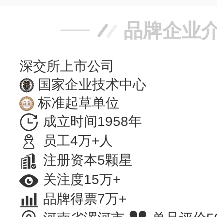
品牌企业
深交所上市公司
国家企业技术中心
标准起草单位
成立时间1958年
员工4万+人
注册资本5颗星
关注度15万+
品牌得票7万+