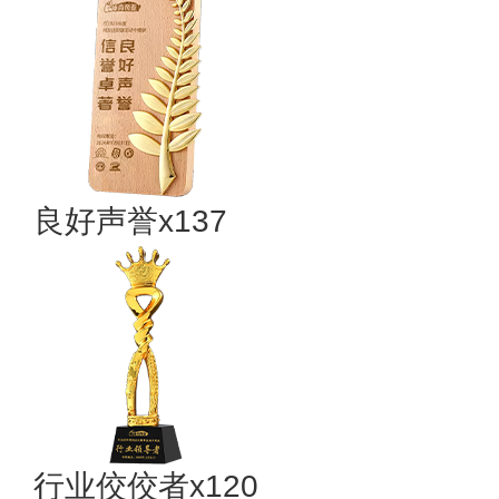
良好声誉x137
行业佼佼者x120