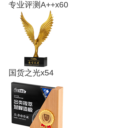
专业​评测A++x60
国货之光x54