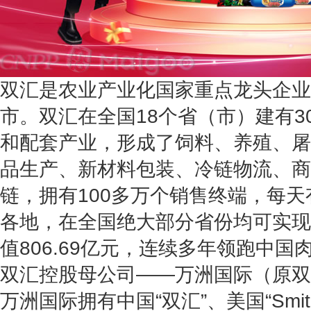
双汇是农业产业化国家重点龙头企业
市。双汇在全国18个省（市）建有3
和配套产业，形成了饲料、养殖、屠
品生产、新材料包装、冷链物流、商
链，拥有100多万个销售终端，每天
各地，在全国绝大部分省份均可实现
值806.69亿元，连续多年领跑中国
双汇控股母公司——万洲国际（原双
万洲国际拥有中国“双汇”、美国“Smit