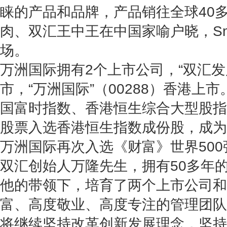
睐的产品和品牌，产品销往全球40
肉、双汇王中王在中国家喻户晓，Smit
场。
万洲国际拥有2个上市公司，“双汇发展
市，“万洲国际”（00288）香港上
国富时指数、香港恒生综合大型股指数
股票入选香港恒生指数成份股，成为港
万洲国际再次入选《财富》世界500
双汇创始人万隆先生，拥有50多年
他的带领下，培育了两个上市公司和
富、高度敬业、高度专注的管理团队
将继续坚持改革创新发展理念，坚持