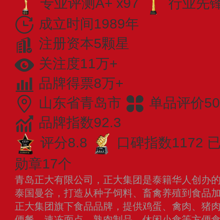
专业评测A+ x97
行业先锋 
成立时间1989年
注册资本5颗星
关注度11万+
品牌得票8万+
山东省青岛市
单品评价50
品牌指数92.3
评分8.8
口碑指数1172
已
勋章17个
青岛正大有限公司，正大集团是泰籍华人创办的知
泰国曼谷，打造从种子饲料、畜禽养殖到食品
正大集团旗下食品品牌，提供鸡蛋、禽肉、猪
便餐、速冻面点、熟肉制品、休闲小食等方便