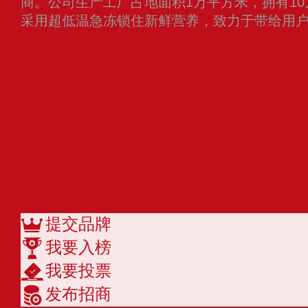
商。公司生产工厂占地面积1万平方米，拥有1
采用超低温急冻锁住新鲜营养，致力于带给用
千味央厨
恋味儿
泽众Zezon
双汇SHUANGHUI
雨润yurun
鲜美来
查看更多
提交品牌
我要入榜
我要投票
发布招商