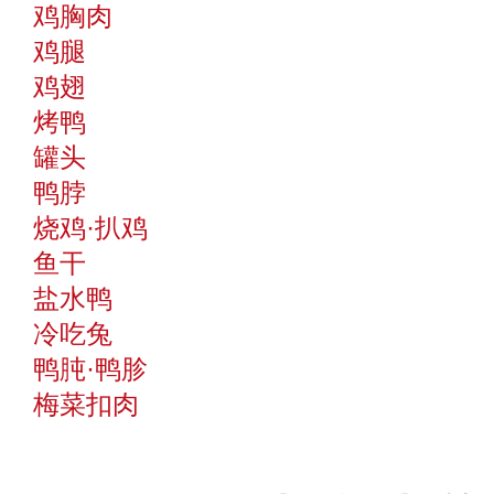
鸡胸肉
鸡腿
鸡翅
烤鸭
罐头
鸭脖
烧鸡·扒鸡
鱼干
盐水鸭
冷吃兔
鸭肫·鸭胗
梅菜扣肉