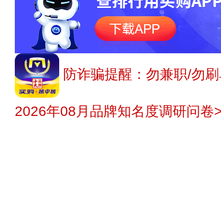
防诈骗提醒：勿兼职/勿刷
2026年08月品牌知名度调研问卷>