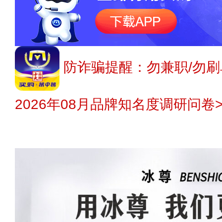
防诈骗提醒：勿兼职/勿刷
2026年08月品牌知名度调研问卷>