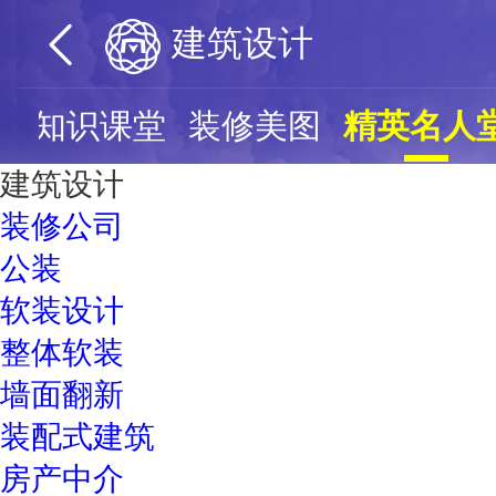
建筑设计
票
知识课堂
装修美图
精英名人
建筑设计
装修公司
公装
软装设计
整体软装
墙面翻新
装配式建筑
房产中介