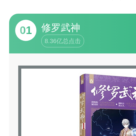
修罗武神
01
8.36亿总点击