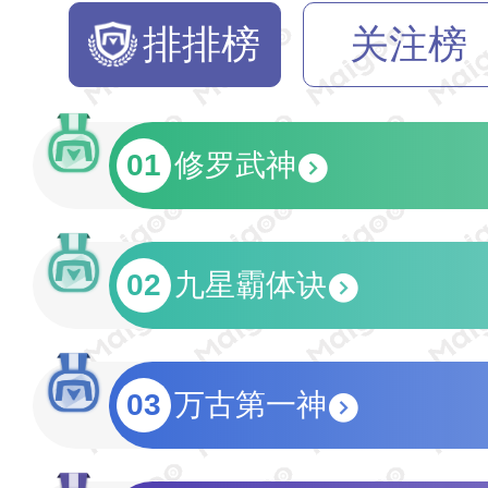
排排榜
关注榜
01
修罗武神
02
九星霸体诀
03
万古第一神