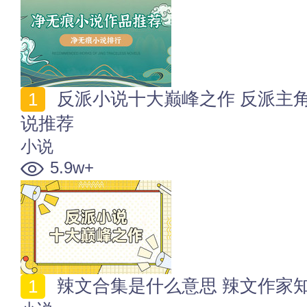
反派小说十大巅峰之作 反派主角小说神作 经典反派小
说推荐
小说
5.9w+
辣文合集是什么意思 辣文作家