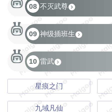
08
不灭武尊
09
神级插班生
10
雷武
星痕之门
九域凡仙