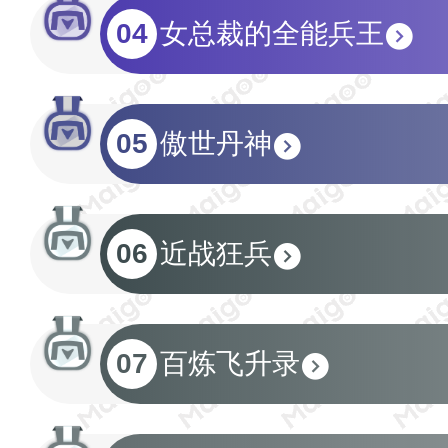
04
女总裁的全能兵王
05
傲世丹神
06
近战狂兵
07
百炼飞升录