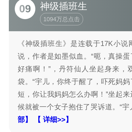
神级插班生
09
1094万总点击
《神级插班生》是连载于17K小说
说，作者是如墨似血。“呃，真操蛋
好痛啊！”，丹符仙人坐起身来，
袋。“宇儿，你终于醒了，吓死妈妈
短，你让我妈妈怎么办啊！”坐起来
候就被一个女子抱住了哭诉道。“宇
部】
【 详细>>】