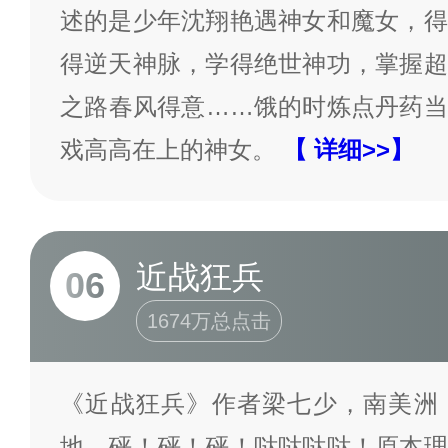
述的是少年沈翔艳遇神女和魔女，得
得逆天神脉，学得绝世神功，掌握超
之路春风得意……饿的时炼点丹药当
戏高高在上的神女。
【 详细>>】
近战狂兵
06
1674万总点击
《近战狂兵》作者梁七少，南美洲
地。砰！砰！砰！哒哒哒哒！原本理