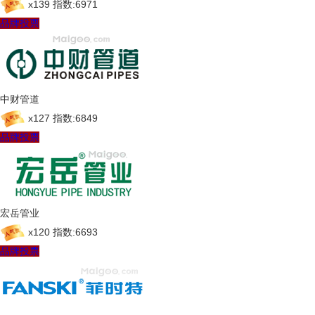
x
139
指数:
6971
品牌投票
中财管道
x
127
指数:
6849
品牌投票
宏岳管业
x
120
指数:
6693
品牌投票