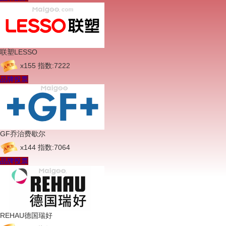
联塑LESSO
x
155
指数:
7222
品牌投票
GF乔治费歇尔
x
144
指数:
7064
品牌投票
REHAU德国瑞好