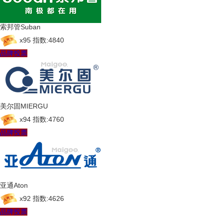
索邦管Suban
x
95
指数:
4840
品牌投票
美尔固MIERGU
x
94
指数:
4760
品牌投票
亚通Aton
x
92
指数:
4626
品牌投票