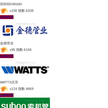
菲时特FANSKI
x
108
指数:
6208
品牌投票
金德管业
x
95
指数:
6156
品牌投票
WATTS沃茨
x
124
指数:
4869
品牌投票