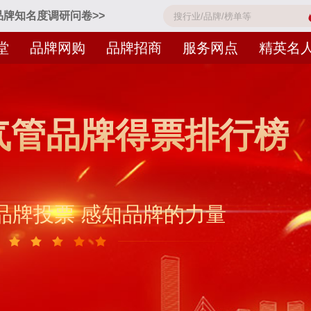
品牌知名度调研问卷>>
堂
品牌网购
品牌招商
服务网点
精英名
气管品牌得票排行榜
品牌投票 感知品牌的力量