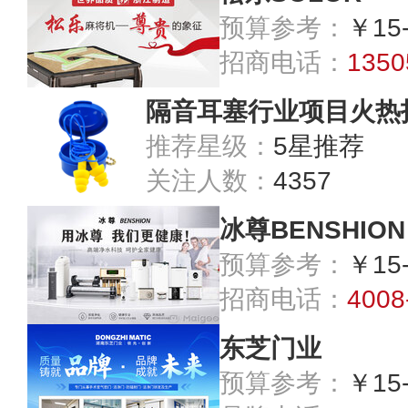
预算参考：
￥15
招商电话：
1350
隔音耳塞行业项目火热
推荐星级：
5星推荐
关注人数：
4357
冰尊BENSHION
预算参考：
￥15
招商电话：
4008
东芝门业
预算参考：
￥15