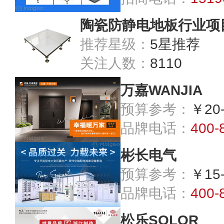
陶瓷防静电地板行业项
推荐星级：
5星推荐
关注人数：
8110
万嘉WANJIA
预算参考：
￥20
品牌电话：
400-
彬长电气
预算参考：
￥15
品牌电话：
400-
松乐SOLOR