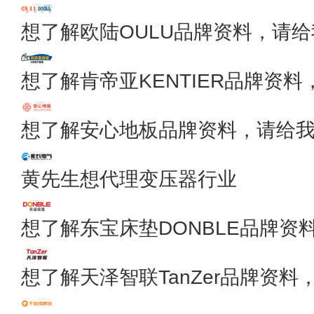
想了解欧陆OULU品牌资料，请
想了解肯帝亚KENTIER品牌资
想了解安心地板品牌资料，请给
黄先生想代理变压器行业
想了解东宝床垫DONBLE品牌资
想了解天泽智联TanZer品牌资