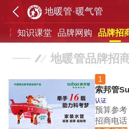
地暖管·暖气管
投票
知识课堂
品牌网购
品牌招
地暖管品牌招
索邦管Su
认证
预算参考
招商电话