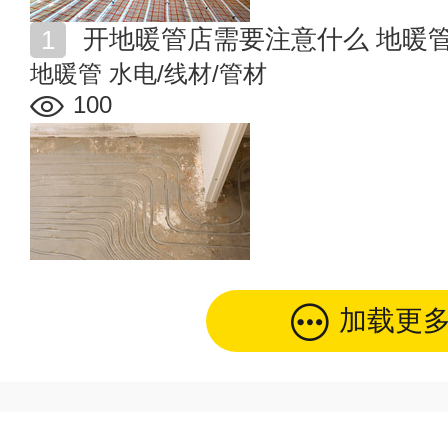
开地暖管店需要注意什么 地暖
地暖管
水电/线材/管材
100
加载更