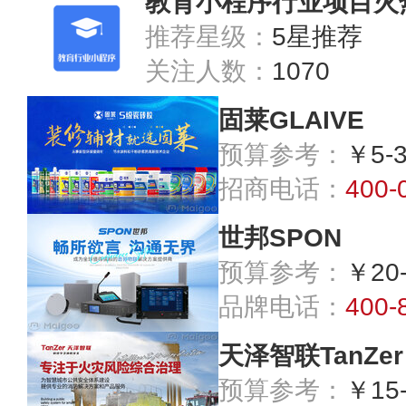
教育小程序行业项目火
推荐星级：
5星推荐
关注人数：
1070
固莱GLAIVE
预算参考：
￥5-
招商电话：
400-
世邦SPON
预算参考：
￥20
品牌电话：
400-
天泽智联TanZer
预算参考：
￥15