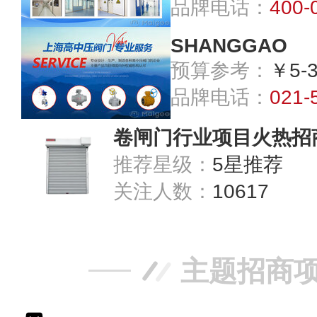
品牌电话：
400-
SHANGGAO
预算参考：
￥5-
品牌电话：
021-
卷闸门行业项目火热招
推荐星级：
5星推荐
关注人数：
10617
主题招商