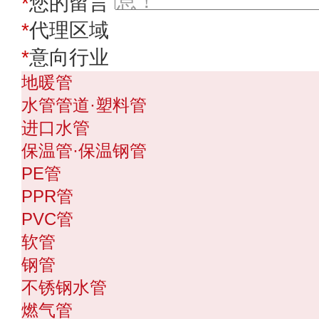
*
您的留言
*
代理区域
*
意向行业
地暖管
水管管道·塑料管
进口水管
保温管·保温钢管
PE管
PPR管
PVC管
软管
钢管
不锈钢水管
燃气管