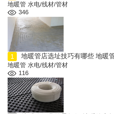
地暖管
水电/线材/管材
346
地暖管店选址技巧有哪些 地暖
地暖管
水电/线材/管材
116