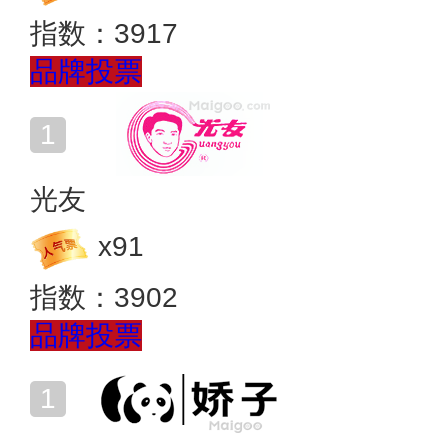
指数：
3917
品牌投票
光友
x
91
指数：
3902
品牌投票