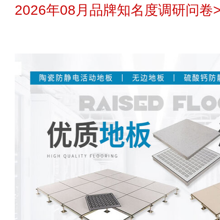
2026年08月品牌知名度调研问卷>