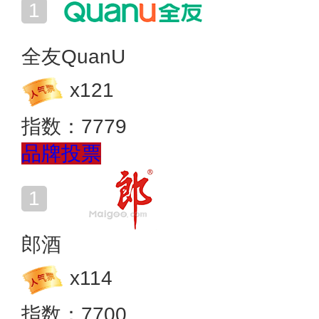
全友QuanU
x
121
指数：
7779
品牌投票
郎酒
x
114
指数：
7700