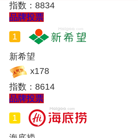
指数：
8834
品牌投票
新希望
x
178
指数：
8614
品牌投票
海底捞