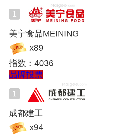
美宁食品MEINING
x
89
指数：
4036
品牌投票
成都建工
x
94