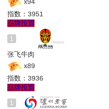
x
94
指数：
3951
品牌投票
张飞牛肉
x
89
指数：
3936
品牌投票