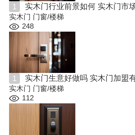
实木门行业前景如何 实木门市
实木门
门窗/楼梯
248
实木门生意好做吗 实木门加盟
实木门
门窗/楼梯
112