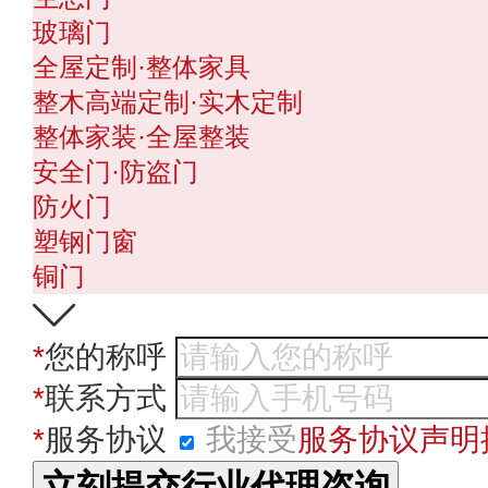
玻璃门
全屋定制·整体家具
整木高端定制·实木定制
整体家装·全屋整装
安全门·防盗门
防火门
塑钢门窗
铜门
*
您的称呼
*
联系方式
*
服务协议
我接受
服务协议声明