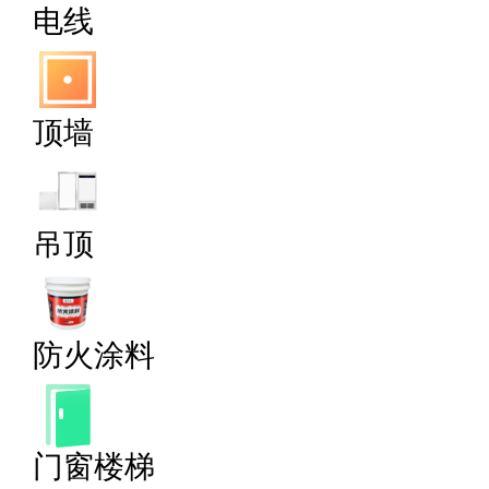
电线
顶墙
吊顶
防火涂料
门窗楼梯