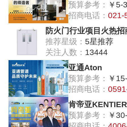
预算参考：
￥5-
招商电话：
021-
防火门行业项目火热招
推荐星级：
5星推荐
关注人数：
13444
亚通Aton
预算参考：
￥15
招商电话：
0591
肯帝亚KENTIER
预算参考：
￥30
招商电话：
4006