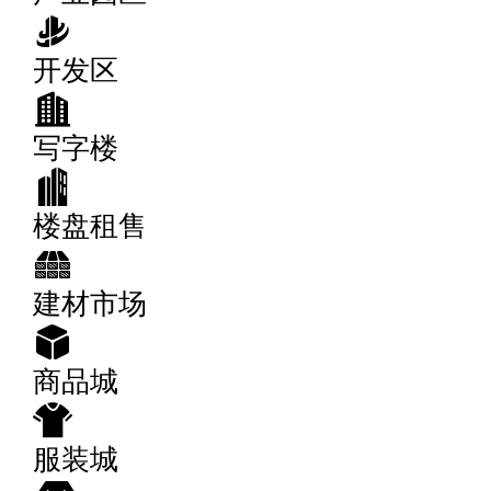
开发区
写字楼
楼盘租售
建材市场
商品城
服装城