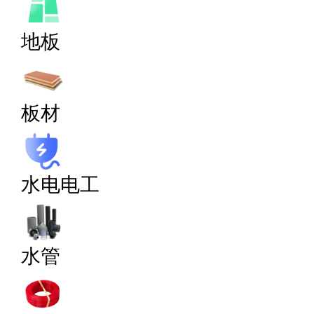
地板
板材
水电电工
水管