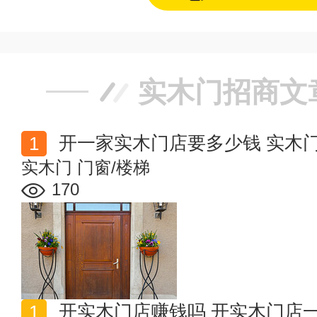
实木门招商文
开一家实木门店要多少钱 实木
实木门
门窗/楼梯
170
开实木门店赚钱吗 开实木门店