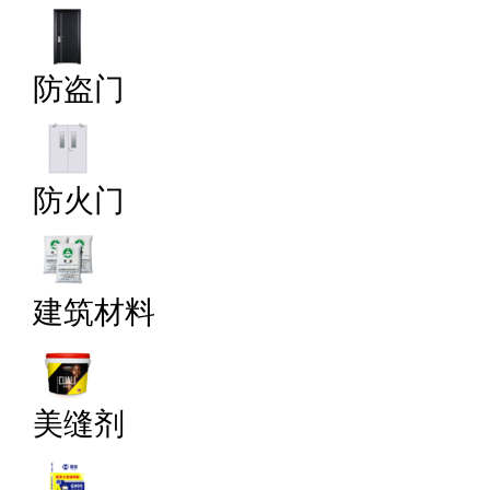
防盗门
防火门
建筑材料
美缝剂