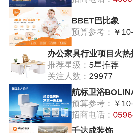
BBET巴比象
预算参考：
￥10
办公家具行业项目火热
推荐星级：
5星推荐
关注人数：
29977
航标卫浴BOLIN
预算参考：
￥10
招商电话：
0596
千达成装饰