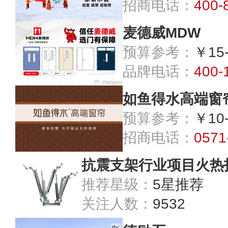
招商电话：
400-
麦德威MDW
预算参考：
￥15
品牌电话：
400-
如鱼得水高端窗
预算参考：
￥10
招商电话：
0571
抗震支架行业项目火热
推荐星级：
5星推荐
关注人数：
9532