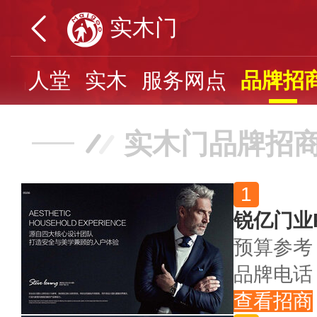
实木门
英名人堂
实木
服务网点
品牌招
实木门品牌招
锐亿门业R
预算参考
品牌电话
查看招商