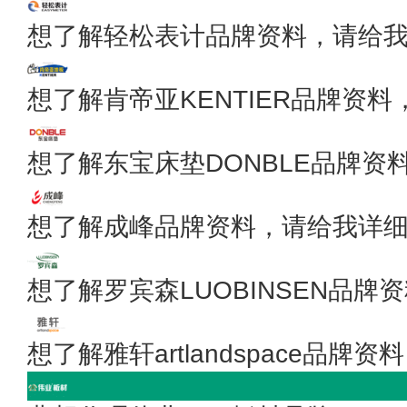
想了解轻松表计品牌资料，请给
想了解肯帝亚KENTIER品牌资
想了解东宝床垫DONBLE品牌资
想了解成峰品牌资料，请给我详
想了解雅轩artlandspace品