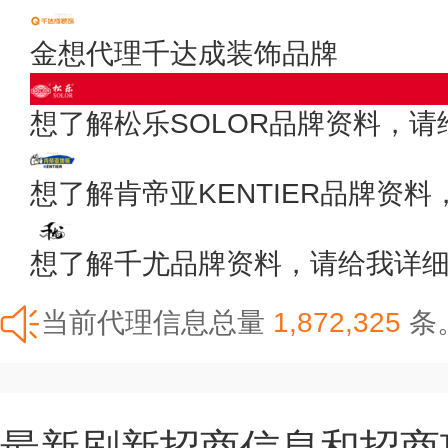
金想代理千达成装饰品牌
想了解松乐SOLOR品牌资料，
想了解肯帝亚KENTIER品牌资
想了解千尤品牌资料，请给我详
当前代理信息总量
1,872,325
条