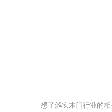
来访考察
装修开业
签署合同
合作洽谈