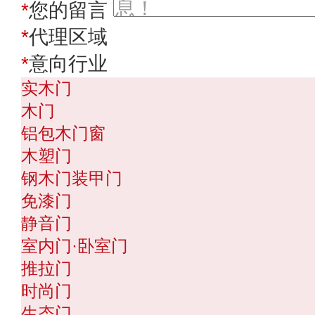
*
您的留言
*
代理区域
*
意向行业
实木门
木门
铝包木门窗
木塑门
钢木门装甲门
免漆门
静音门
室内门·卧室门
推拉门
时尚门
生态门