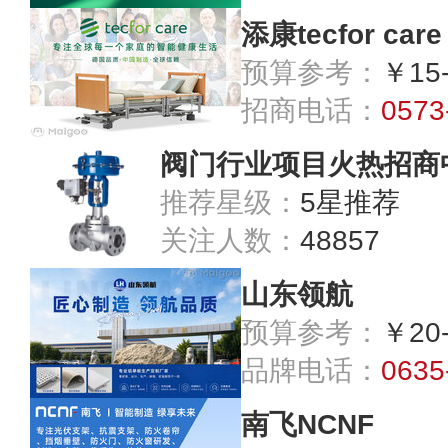
添康tecfor care
预算参考：
￥15
招商电话：
0573
阀门行业项目火热招商
推荐星级：
5星推荐
关注人数：
48857
山东领航
预算参考：
￥20
品牌电话：
0635
南飞NCNF