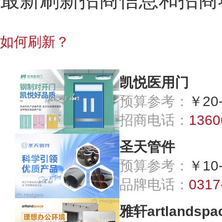
最新刷新招商信息和招商
如何刷新？
凯悦医用门
预算参考：
￥20
招商电话：
1360
圣天管件
预算参考：
￥10
品牌电话：
0317
雅轩artlandspa