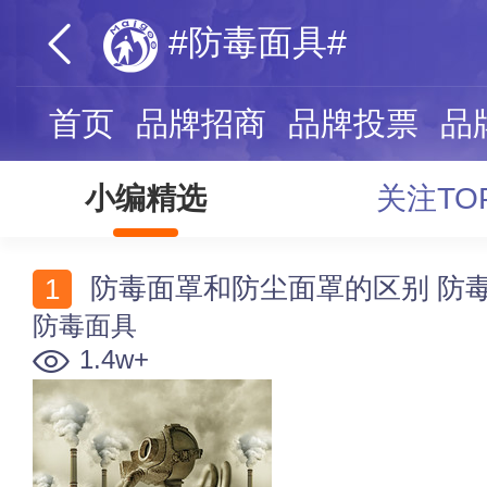
#防毒面具#
首页
品牌招商
品牌投票
品
小编精选
关注TO
防毒面罩和防尘面罩的区别 防
防毒面具
1.4w+