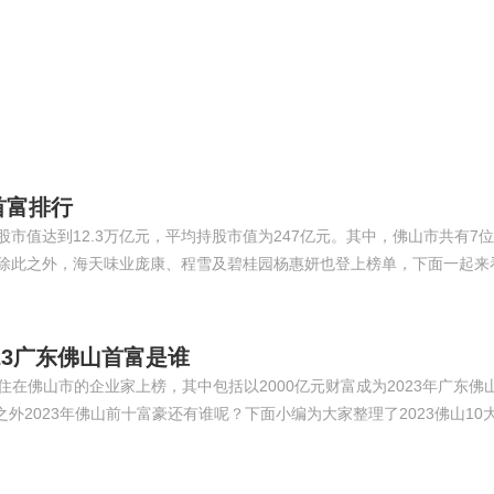
首富排行
持股市值达到12.3万亿元，平均持股市值为247亿元。其中，佛山市共有
。除此之外，海天味业庞康、程雪及碧桂园杨惠妍也登上榜单，下面一起来看
23广东佛山首富是谁
居住在佛山市的企业家上榜，其中包括以2000亿元财富成为2023年广东
之外2023年佛山前十富豪还有谁呢？下面小编为大家整理了2023佛山1