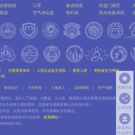
硅胶娃娃
口罩
集成墙面
防盗门锁芯
桥架
空气净化器
密封条
雨水收集系统
区
|
注册登录发布
|
入驻认证提交流程
|
推荐入榜
|
资料提交与帮助
|
介绍
收藏页面
旅游出行
|
大学学校
|
人物名人
|
品牌网购
|
特产地图
评而得出，是AI人工智能、大数据、云计算、数据统计真实客观呈现的结果！
，结合专业独立调研测评，定期发布更新客观公正的排行榜！
分享页面
彰评选，仅提供参考使用，不代表网站支持观点。
务举报反馈热线等点击这里，
联系网站
>>
MAIGOO INC.
联系网站
(非品牌方)