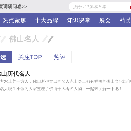
度调研问卷>>
热点聚焦
十大品牌
知识课堂
展会
精
佛山名人
精选
关注TOP
热评
佛山历代名人
方水土养一方人，佛山所孕育出的名人志士身上都有鲜明的佛山文化烙印
名人呢？小编为大家整理了佛山十大著名人物，一起来了解一下吧！