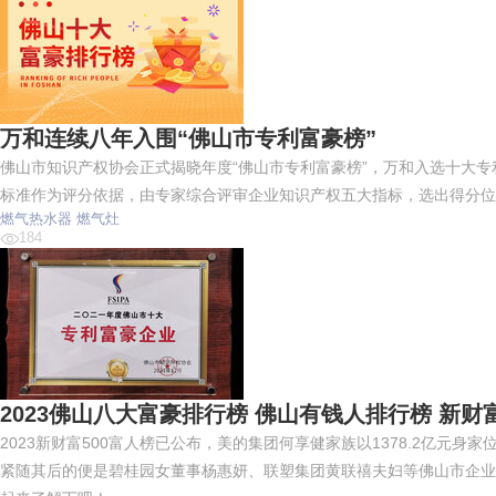
汇迈HU
万和连续八年入围“佛山市专利富豪榜”
佛山市知识产权协会正式揭晓年度“佛山市专利富豪榜”，万和入选十大
标准作为评分依据，由专家综合评审企业知识产权五大指标，选出得分位
燃气热水器
燃气灶
184
2023佛山八大富豪排行榜 佛山有钱人排行榜 新
2023新财富500富人榜已公布，美的集团何享健家族以1378.2亿元身
紧随其后的便是碧桂园女董事杨惠妍、联塑集团黄联禧夫妇等佛山市企业家