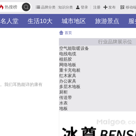
热搜榜
品牌分类
知识分类
发布
登录
注册
移动
英名人堂
生活10大
城市地区
旅游景点
服
首页
行业品牌展示位
空气能取暖设备
生态板
电线电缆
铝材
植筋胶
隔热服
网络地板
桥架
重卡充电桩
密封条
红木家具
抗震支
办公家具
门窗/楼
。我们耳熟能详的康有
多层木地板
防火门
厨柜
电动车
传送带
窗帘
水表
玻璃杯
地板
木门