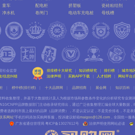
童车
配电柜
挤塑板
瓷砖粘结剂
净水机
卷闸门
电动车充电桩
母线槽
迎社会监督
排排榜十大研究
|
知识榜研究
|
排行榜
|
城市地
改/信息纠错
法律声明
|
买购APP下载
|
人才招聘
|
网站平台
柜
|
榜中榜(排行榜)
|
十大品牌网
|
品牌招商
|
展会网
|
知识百科
|
门通过资料收集整理，并基于大数据统计及人为根据市场和参数条件变化的分析研究专业测
N10/CNPP品牌数据部门主动收录研究得出，通过广泛收集整理汇编全球大量数据
费者选购到市面上最好的品牌（品牌消费），不是认定认证，不是竞价排名，不是表
“联系网站”
手机扫码添加买购网客服，投诉建议邮箱
maigoo@126.com
，全国统一服
广东省通信管理局
粤ICP备13027612号
法律声明使用网站必读