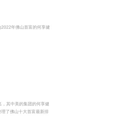
为2022年佛山首富的何享健
有名，其中美的集团的何享健
编整理了佛山十大首富最新排