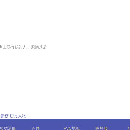
是佛山最有钱的人，紧接其后
富豪榜
历史人物
玻璃器皿
管件
PVC地板
隔热服