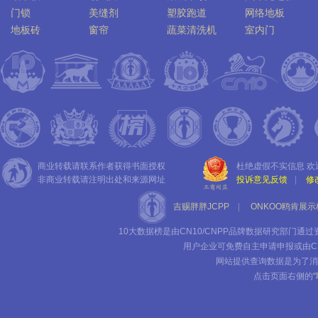
门锁
美缝剂
塑胶跑道
网络地板
地板砖
窗帘
蔬菜清洗机
室内门
商业转载请联系作者获得书面授权
杜绝虚假不实信息 欢
非商业转载请注明出处和来源网址
投诉意见反馈
|
修
吉赐胖胖JCPP
|
ONKOO鸥肯展示
10大数据榜是由CN10/CNPP品牌数据研究部
用户企业可免费自主申请申报或由C
网站提供查询数据是为了消
点击页面右侧的