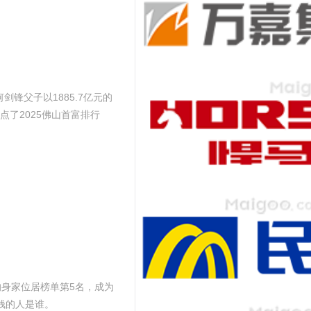
剑锋父子以1885.7亿元的
了2025佛山首富排行
的身家位居榜单第5名，成为
钱的人是谁。