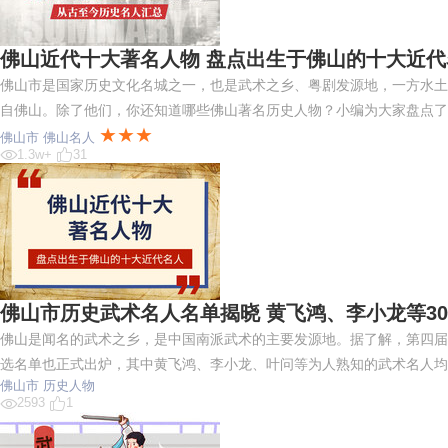
佛山近代十大著名人物 盘点出生于佛山的十大近代
佛山市是国家历史文化名城之一，也是武术之乡、粤剧发源地，一方水土
自佛山。除了他们，你还知道哪些佛山著名历史人物？小编为大家盘点了
★★★
佛山市
佛山名人
1.3w+
31
佛山市历史武术名人名单揭晓 黄飞鸿、李小龙等3
佛山是闻名的武术之乡，是中国南派武术的主要发源地。据了解，第四届佛
选名单也正式出炉，其中黄飞鸿、李小龙、叶问等为人熟知的武术名人均
佛山市
历史人物
2593
1