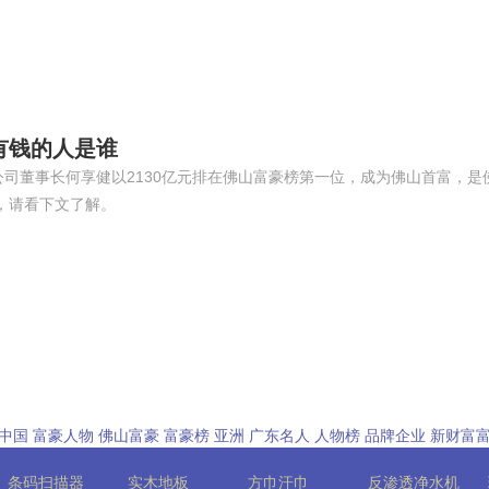
最有钱的人是谁
公司董事长何享健以2130亿元排在佛山富豪榜第一位，成为佛山首富，
情，请看下文了解。
中国
富豪人物
佛山富豪
富豪榜
亚洲
广东名人
人物榜
品牌企业
新财富
条码扫描器
实木地板
方巾汗巾
反渗透净水机