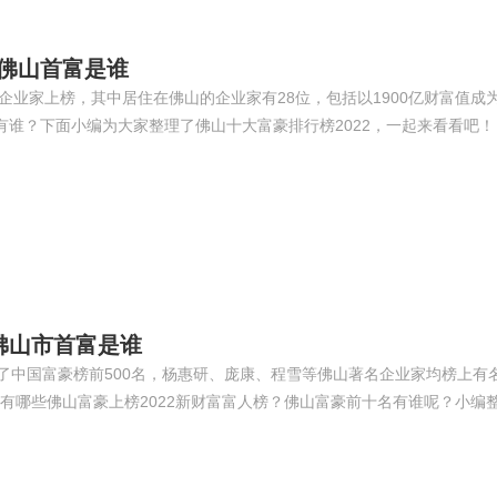
广东佛山首富是谁
5位企业家上榜，其中居住在佛山的企业家有28位，包括以1900亿财富值成
豪有谁？下面小编为大家整理了佛山十大富豪排行榜2022，一起来看看吧！
 佛山市首富是谁
选出了中国富豪榜前500名，杨惠研、庞康、程雪等佛山著名企业家均榜上
之外还有哪些佛山富豪上榜2022新财富富人榜？佛山富豪前十名有谁呢？小