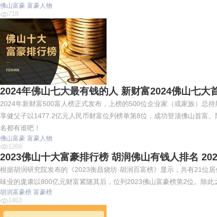
佛山富豪
富豪人物
718
2024年佛山七大最有钱的人 新财富2024佛山七大
2024年新财富500富人榜正式发布，上榜的500位企业家（或家族）总
享健父子以1477.2亿元人民币财富位列榜单第8位，成功登顶佛山首富
名都有谁吧！
佛山富豪
富豪人物
1269
2023佛山十大富豪排行榜 胡润佛山有钱人排名 20
根据胡润研究院发布的《2023衡昌烧坊·胡润百富榜》显示，共有21位
味业的庞康以800亿元财富紧随其后，位列2023佛山富豪榜第2位。除此
胡润富豪榜
富豪榜
1463