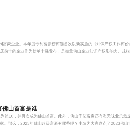
IMAI
伟业ENF板材 020-8490
专利富豪企业。本年度专利富豪榜评选首次以新实施的《知识产权工作评价
居前十的企业作为榜单十强发布，是衡量佛山企业知识产权影响力、规模
财富佛山首富是谁
家位列第10，并再次成为佛山首富。此外，佛山千亿富豪还有海天味业总裁庞康
。那么，2023年佛山超级富豪有哪些呢？小编为大家盘点了2023佛