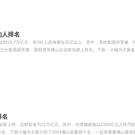
的人排名
达到13.7万亿元，有341人的身家在百亿以上。其中，美的集团何享健、何
兰仕集团梁庆德、梁昭贤等佛山企业家也榜上有名。下面，小编为大家盘点
排名
企业家上榜，总财富值为21万亿元。其中，何享健家族以2350亿元人民币
有名。下面小编为大家介绍了2024佛山富豪前十名，一起来看看佛山最有