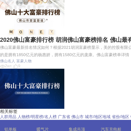
2020佛山富豪排行榜 胡润佛山富豪榜排名 佛山
佛山富豪最新排名情况如何？根据2021胡润富豪榜显示，美的控股有限
的是拥有1850亿元的杨惠妍，拥有1580亿元的庞康。佛山富豪榜单详
佛山名人
富豪人物
2w+
9
相关标签
人群用品
人物榜/明星榜/名人榜
广东省
佛山市
城市/地区地域
省份/地区
铝单板
暖气片
集成吊顶
汽车充电桩