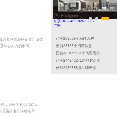
0747
今顶KIND 400-826-5225
广告
已有
289869
个品牌入驻
规范专利富豪榜企业》团体
更新
28165
个招商信息
及综合实力的参照。
已发布
1872324
个代理需求
已有
244948241
条品牌点赞
已有
2450858
条品牌评论
，身家为1005.3亿元。
山市首富排名的详细名单，一