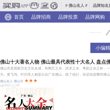
# 佛山名人 #
品牌知名
首页
品牌招商
品牌投票
品牌网购
装修美图
TOP热榜
热门分类
品牌入驻
小编
佛山十大著名人物 佛山最具代表性十大名人 盘点
佛山市是国家历史文化名城，有陶艺之乡、武术之乡、粤剧之乡之称，一
为、黄飞鸿、叶问等人都是出自广东佛山，除了他们，你还知道哪些佛山
★★★
佛山名人
佛山市
9562
84