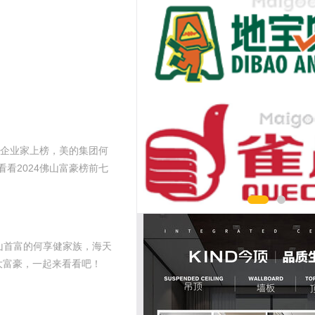
7位企业家上榜，美的集团何
看2024佛山富豪榜前七
佛山首富的何享健家族，海天
0大富豪，一起来看看吧！