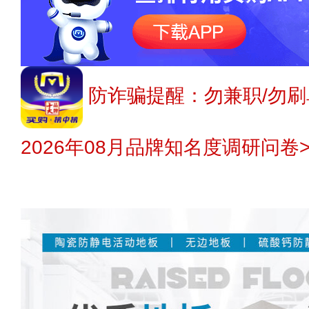
防诈骗提醒：勿兼职/勿刷
2026年08月品牌知名度调研问卷>