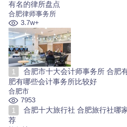
有名的律所盘点
合肥律师事务所
3.7w+
合肥市十大会计师事务所 合肥有名的会计师事务所 合
肥有哪些会计事务所比较好
合肥市
7953
合肥十大旅行社 合肥旅行社哪家好 合肥地接旅行社推
荐