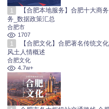
【合肥本地服务】合肥十大商务服务_公共服务_休闲服
务_数据政策汇总
合肥市
1707
【合肥文化】合肥著名传统文化_历史文化_非遗文化_
风土人情概述
合肥文化
4.7w+