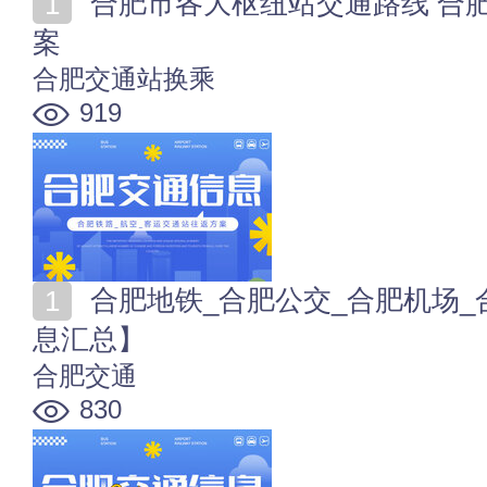
合肥市各大枢纽站交通路线 合肥铁路_航空_客运往返方
案
合肥交通站换乘
919
合肥地铁_合肥公交_合肥机场_合肥高铁【合肥交通信
息汇总】
合肥交通
830