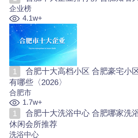
企业榜
4.1w+
合肥十大高档小区 合肥豪宅小区排名 合肥豪华的小区
有哪些〈2026〉
合肥市
1.7w+
合肥十大洗浴中心 合肥哪家洗浴会所好 合肥高档洗浴
休闲会所推荐
洗浴中心