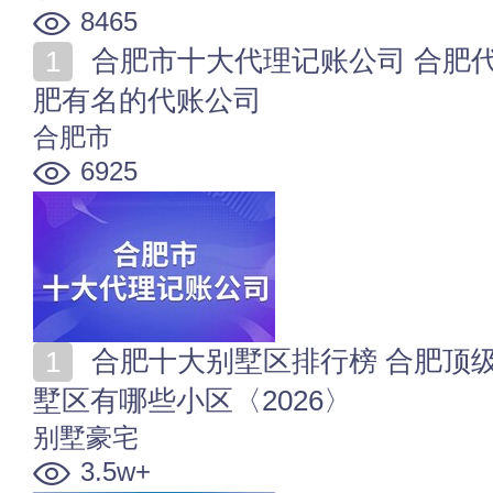
8465
合肥市十大代理记账公司 合肥代理记账机构哪家好 合
肥有名的代账公司
合肥市
6925
合肥十大别墅区排行榜 合肥顶级别墅楼盘排名 合肥别
墅区有哪些小区〈2026〉
别墅豪宅
3.5w+