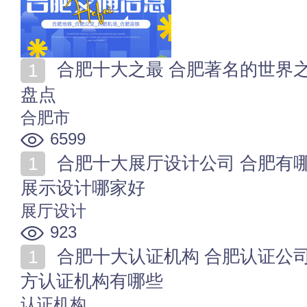
合肥十大之最 合肥著名的世界之最_中国之最_合肥之最
盘点
合肥市
6599
合肥十大展厅设计公司 合肥有哪些展馆设计公司 合肥
展示设计哪家好
展厅设计
923
合肥十大认证机构 合肥认证公司哪家比较好 合肥第三
方认证机构有哪些
认证机构