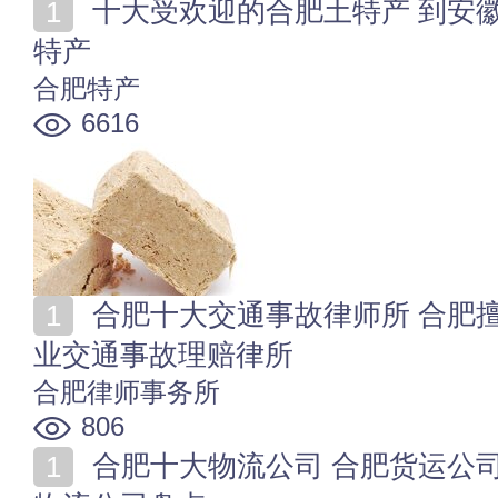
十大受欢迎的合肥土特产 到安徽合肥必买的10种纪念品
特产
合肥特产
6616
合肥十大交通事故律师所 合肥擅长交通纠纷的律所 专
业交通事故理赔律所
合肥律师事务所
806
合肥十大物流公司 合肥货运公司哪家比较好 合肥知名