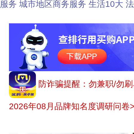
服务
城市地区商务服务
生活10大
法
防诈骗提醒：勿兼职/勿刷
2026年08月品牌知名度调研问卷>