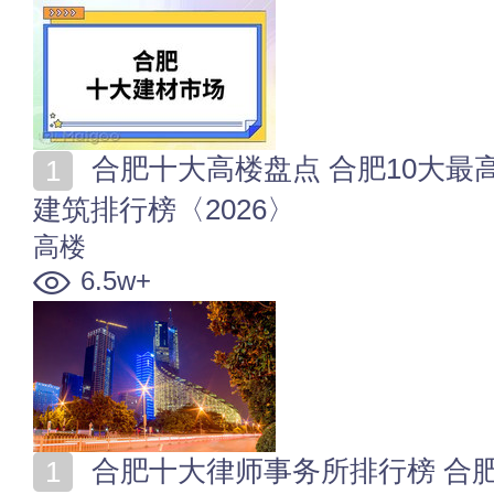
合肥十大高楼盘点 合肥10大最高的摩天大楼 合肥高层
建筑排行榜〈2026〉
高楼
6.5w+
合肥十大律师事务所排行榜 合肥比较好的律师所 合肥