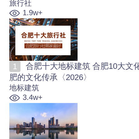
旅行社
1.9w+
合肥十大地标建筑 合肥10大文化地标盘点 带你感受合
肥的文化传承〈2026〉
地标建筑
3.4w+