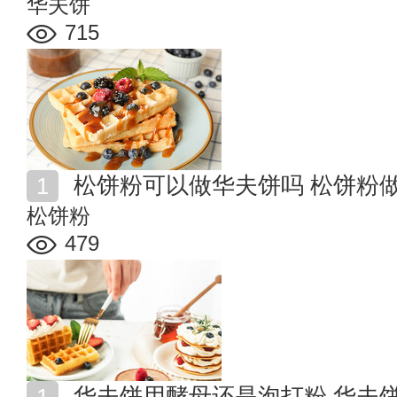
华夫饼
715
松饼粉可以做华夫饼吗 松饼粉
松饼粉
479
华夫饼用酵母还是泡打粉 华夫