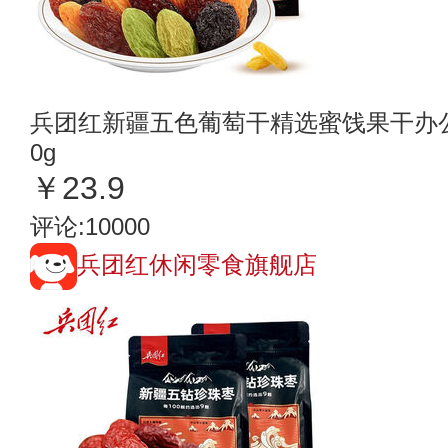
兵团红新疆五色葡萄干精选蜜饯果干办公
0g
￥23.9
评论:10000
兵团红休闲零食旗舰店