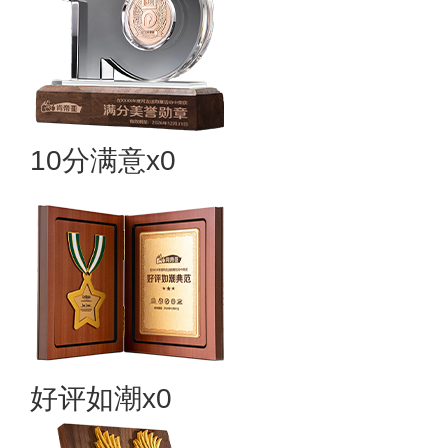
10分满意x0
好评如潮x0