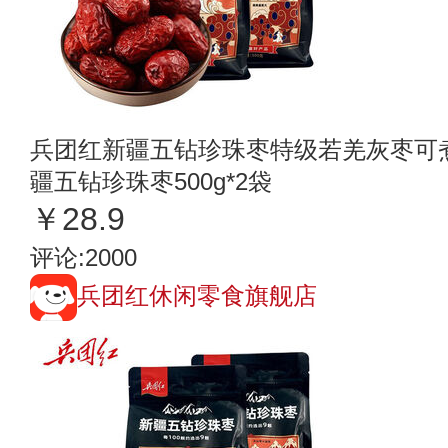
兵团红新疆五钻珍珠枣特级若羌灰枣可
疆五钻珍珠枣500g*2袋
￥28.9
评论:2000
兵团红休闲零食旗舰店