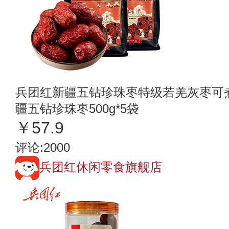
兵团红新疆五钻珍珠枣特级若羌灰枣可
疆五钻珍珠枣500g*5袋
￥57.9
评论:2000
兵团红休闲零食旗舰店