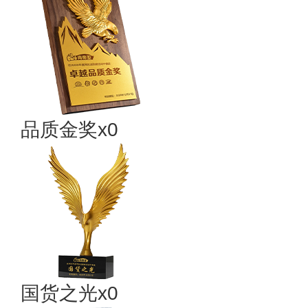
品质金奖x0
国货之光x0