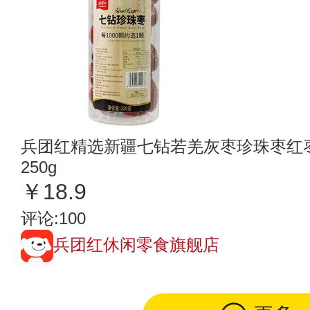
兵团红精选新疆七钻若羌灰枣珍珠枣红
250g
￥18.9
评论:100
兵团红休闲零食旗舰店