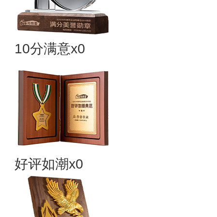
10分满意x0
好评如潮x0