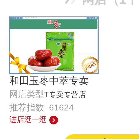
和田玉枣中萃专卖
网店类型
T专卖专营店
推荐指数 61624
进店逛一逛