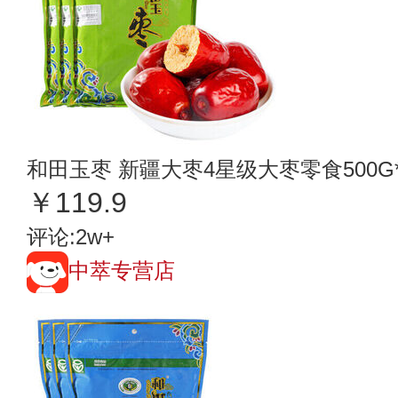
和田玉枣 新疆大枣4星级大枣零食500G
￥119.9
评论:2w+
中萃专营店