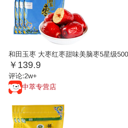
和田玉枣 大枣红枣甜味美脑枣5星级50
￥139.9
评论:2w+
中萃专营店