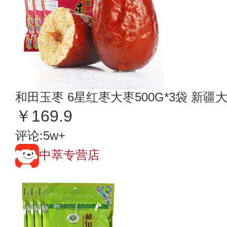
和田玉枣 6星红枣大枣500G*3袋 新
￥169.9
评论:5w+
中萃专营店