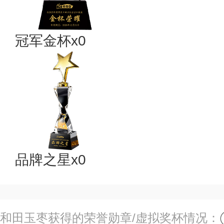
冠军金杯x0
品牌之星x0
和田玉枣获得的荣誉勋章/虚拟奖杯情况：