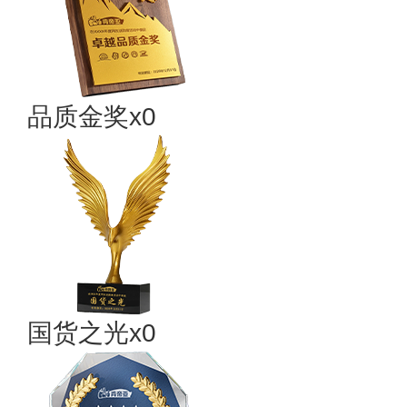
品质金奖x0
国货之光x0