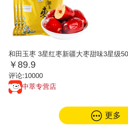
和田玉枣 3星红枣新疆大枣甜味3星级50
￥89.9
评论:10000
中萃专营店
更多