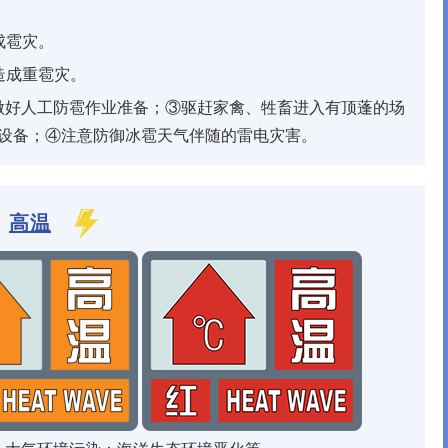
成雹灾。
造成重雹灾。
做好人工防雹作业准备；③驱赶家禽、牲畜进入有顶蓬的场
设备；④注意防御冰雹天气伴随的雷电灾害。
高温
创星地板 400-0519-398