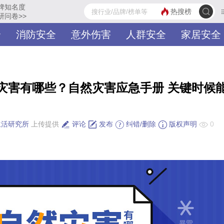
牌知名度
热搜榜
研问卷>>
全
消防安全
意外伤害
人群安全
家居安全
哲理智慧
励志成功
灾害有哪些？自然灾害应急手册 关键时候
生活研究所
上传提供
评论
发布
纠错/删除
版权声明
0