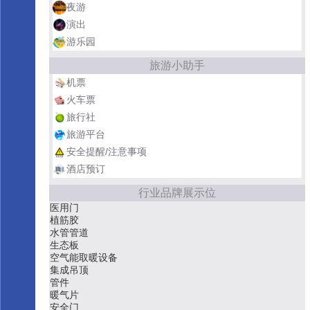
夜游
演出
游乐园
旅游小助手
机票
火车票
旅行社
旅游平台
安全提醒/注意事项
酒店预订
行业品牌展示位
卫浴洁具
玻璃杯
卷闸门
装修公司
床垫
隔热服
PVC地板
顶墙饰材
防静电地板