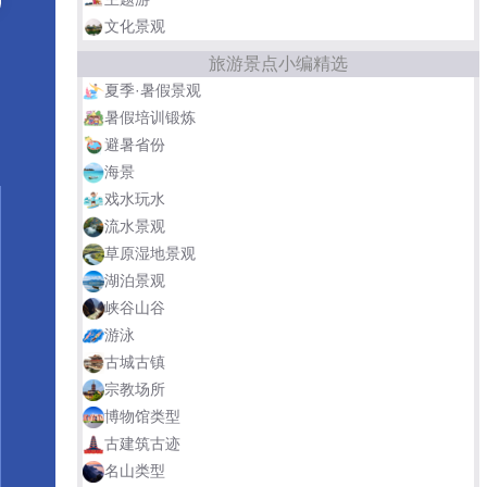
文化景观
旅游景点小编精选
夏季·暑假景观
暑假培训锻炼
避暑省份
海景
戏水玩水
流水景观
草原湿地景观
湖泊景观
峡谷山谷
游泳
古城古镇
宗教场所
博物馆类型
古建筑古迹
名山类型