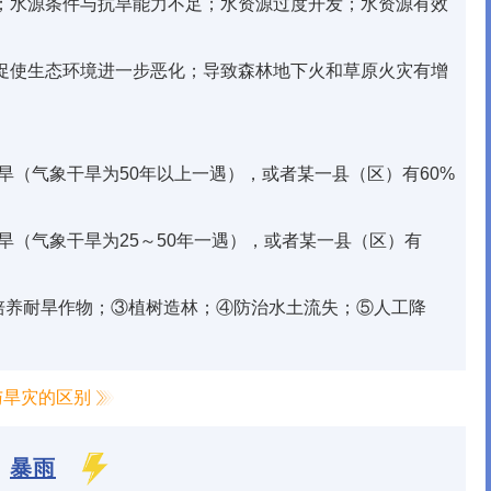
；水源条件与抗旱能力不足；水资源过度开发；水资源有效
促使生态环境进一步恶化；导致森林地下火和草原火灾有增
旱（气象干旱为50年以上一遇），或者某一县（区）有60%
旱（气象干旱为25～50年一遇），或者某一县（区）有
培养耐旱作物；③植树造林；④防治水土流失；⑤人工降
医用门
植筋胶
水管管道
生态板
与旱灾的区别
空气能取暖设备
集成吊顶
管件
暴雨
暖气片
安全门