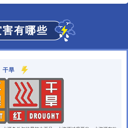
灾害有哪些
干旱