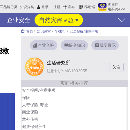
查排行
品牌分类
知识分类
发布
登录
注册
移动端
用买购APP
企业安全
自然灾害应急
首页
>
知识课堂
>
车/出行
>
安全提醒/注意事项
企业入驻
提交知识
我要展示
能救
生活研究所
注册用户-MG1002055
页面相关推荐
安全提醒/注意事项
保险
人寿保险·寿险
商业保险
意外伤害
健康保健养生