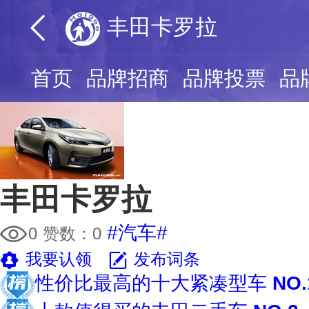
丰田卡罗拉
首页
品牌招商
品牌投票
品
丰田卡罗拉
#汽车#
0
赞数：
0
我要认领
发布词条
性价比最高的十大紧凑型车
NO.