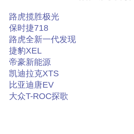
路虎揽胜极光
保时捷718
路虎全新一代发现
捷豹XEL
帝豪新能源
凯迪拉克XTS
比亚迪唐EV
大众T-ROC探歌
赞
踩