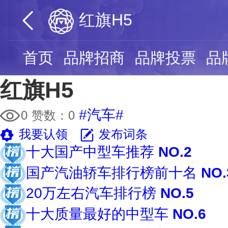
红旗H5
首页
品牌招商
品牌投票
品
红旗H5
#汽车#
0
赞数：
0
我要认领
发布词条
十大国产中型车推荐
NO.2
国产汽油轿车排行榜前十名
NO.
20万左右汽车排行榜
NO.5
十大质量最好的中型车
NO.6