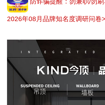
防诈骗提醒：勿兼职/勿刷
2026年08月品牌知名度调研问卷>