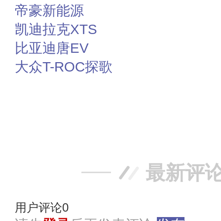
帝豪新能源
凯迪拉克XTS
比亚迪唐EV
大众T-ROC探歌
赞
踩
最新评
用户评论
0