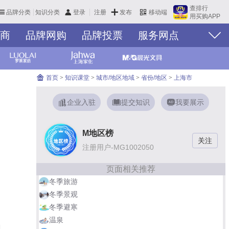
查排行
品牌分类
知识分类
发布
登录
注册
移动端
用买购APP
商
品牌网购
品牌投票
服务网点
我想代理
首页
>
知识课堂
>
城市/地区地域
>
省份/地区
>
上海市
企业入驻
提交知识
我要展示
M地区榜
注册用户-MG1002050
页面相关推荐
冬季旅游
冬季景观
冬季避寒
温泉