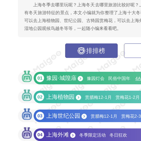
上海冬季去哪里玩呢？上海冬天去哪里旅游比较好呢？
有冬天旅游特征的景点，本文小编就为你整理了上海十大冬
可以去上海植物园、世纪公园、古猗园赏梅花，可以去上海
湿地公园观候鸟越冬等等，一起随小编来看看吧。
排排榜
豫园·城隍庙
01
豫园灯会
民俗中国年
4
上海植物园
02
赏腊梅12-1月
赏梅花1-2月
上海世纪公园
03
赏腊梅12-1月
赏梅花2-
上海外滩
04
冬季限定活动
冬日狂欢