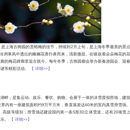
，是上海古猗园的赏蜡梅的佳节，持续到2月上旬，是上海冬季最美的景
，冷冽寒风中透出的幽幽花香扑鼻而来，清新微甜。在镶嵌着朵朵梅花的
回廊的梅花碑廊里追古抚今。每年冬季，古猗园都会举办新春游园会、迎
灯谜等精彩活动。
【 详细>>】
水湖畔，是集运动、娱乐、餐饮、购物、会展于一体的冰雪度假胜地，建
世界内有一座建筑面积约9万平方米，垂直落差达60米的室内真雪滑雪场
、高级等级别；滑雪场还建设国内第一条S形3D立体雪道，还有20项雪
欢乐。
【 详细>>】