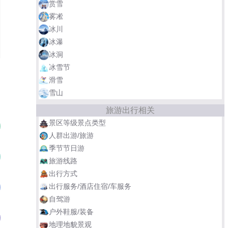
赏雪
雾凇
冰川
冰瀑
冰洞
冰雪节
滑雪
雪山
旅游出行相关
景区等级景点类型
上海外滩
01
人群出游/旅游
季节节日游
东平国家森林公园
02
旅游线路
出行方式
出行服务/酒店住宿/车服务
豫园·城隍庙
03
自驾游
户外鞋服/装备
佘山国家森林公园
04
地理地貌景观