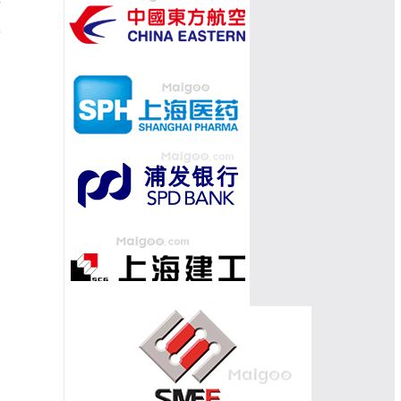
可
季
创