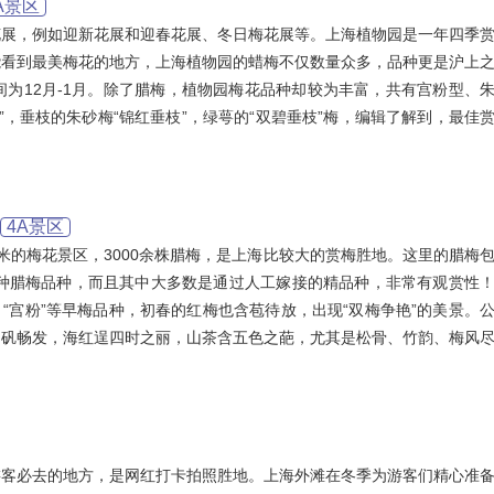
A景区
花展，例如迎新花展和迎春花展、冬日梅花展等。上海植物园是一年四季
能看到最美梅花的地方，上海植物园的蜡梅不仅数量众多，品种更是沪上
为12月-1月。除了腊梅，植物园梅花品种却较为丰富，共有宫粉型、
”，垂枝的朱砂梅“锦红垂枝”，绿萼的“双碧垂枝”梅，编辑了解到，最佳
4A景区
米的梅花景区，3000余株腊梅，是上海比较大的赏梅胜地。这里的腊梅
余种腊梅品种，而且其中大多数是通过人工嫁接的精品种，非常有观赏性
、“宫粉”等早梅品种，初春的红梅也含苞待放，出现“双梅争艳”的美景。
山矾畅发，海红逞四时之丽，山茶含五色之葩，尤其是松骨、竹韵、梅风
游客必去的地方，是网红打卡拍照胜地。上海外滩在冬季为游客们精心准