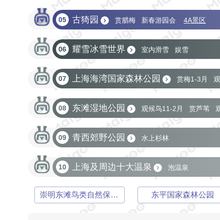
古猗园
05
赏腊梅
新春游园会
4A景区
耀雪冰雪世界
06
室内滑雪
娱雪
上海海湾国家森林公园
07
赏梅1-3月
观
国家生态旅游示范区
东滩湿地公园
08
观候鸟11-2月
赏芦苇
青西郊野公园
09
水上杉林
上海及周边十大温泉
10
泡温泉
崇明东滩鸟类自然保护区
东平国家森林公园