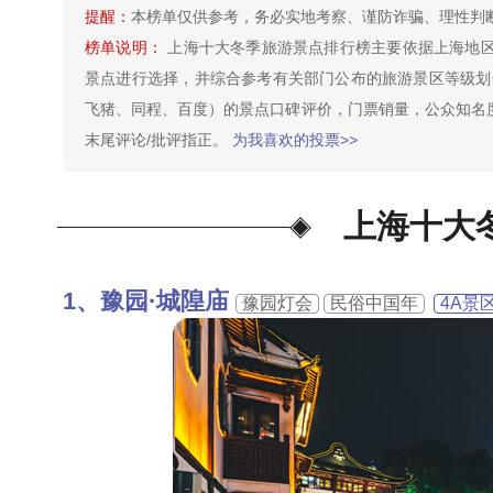
提醒：
本榜单仅供参考，务必实地考察、谨防诈骗、理性判
榜单说明：
上海十大冬季旅游景点排行榜主要依据上海地
景点进行选择，并综合参考有关部门公布的旅游景区等级划
飞猪、同程、百度）的景点口碑评价，门票销量，公众知名
末尾评论/批评指正。
为我喜欢的投票>>
上海十大
豫园·城隍庙
豫园灯会
民俗中国年
4A景