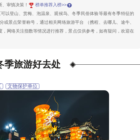
断、审慎决策！
榜单推荐入榜>>
区可以登山、赏梅、泡温泉、观候鸟、冬季民俗体验等最有冬季特征的
分或景点荣誉称号，通过相关网络旅游平台 （携程、去哪儿、途牛、
度，网络关注指数等情况进行推荐，景点仅供参考，如有疑问，欢迎在
冬季旅游好去处
区
文物保护单位