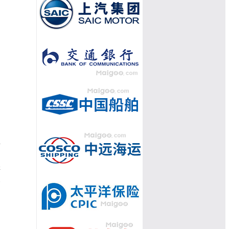
年
物
样
冬