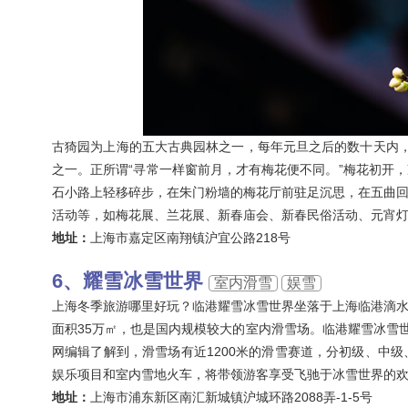
古猗园为上海的五大古典园林之一，每年元旦之后的数十天内
之一。正所谓“寻常一样窗前月，才有梅花便不同。”梅花初开
石小路上轻移碎步，在朱门粉墙的梅花厅前驻足沉思，在五曲
活动等，如梅花展、兰花展、新春庙会、新春民俗活动、元宵
地址：
上海市嘉定区南翔镇沪宜公路218号
耀雪冰雪世界
室内滑雪
娱雪
上海冬季旅游哪里好玩？临港耀雪冰雪世界坐落于上海临港滴
面积35万㎡，也是国内规模较大的室内滑雪场。临港耀雪冰雪
网编辑了解到，滑雪场有近1200米的滑雪赛道，分初级、中级
娱乐项目和室内雪地火车，将带领游客享受飞驰于冰雪世界的
地址：
上海市浦东新区南汇新城镇沪城环路2088弄-1-5号