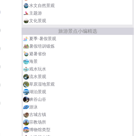
水文自然景观
古猗园
05
主题游
文化景观
上海海湾国家森林公园
06
旅游景点小编精选
夏季·暑假景观
暑假培训锻炼
上海世纪公园
07
避暑省份
海景
大观园
08
戏水玩水
流水景观
草原湿地景观
上海植物园
09
湖泊景观
峡谷山谷
东滩湿地公园
10
游泳
古城古镇
崇明东滩鸟类自然保护区
耀雪冰雪世界
宗教场所
博物馆类型