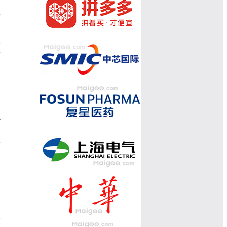
赏
之
朱
赏
包
！
公
尽
备