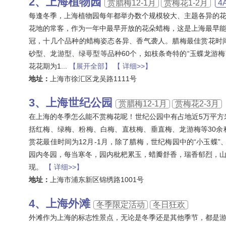
上海植物园
赏腊梅12-1月
赏梅花1-2月
4
每逢冬季，上海植物园每年都举办数个规模较大、主题各异的
花地的常客，作为一年中最早开放的花朵蜡梅，这是上海最早
冠，十几个品种的蜡梅姿态各异、香气袭人。腊梅最佳赏花时间
砂型、龙游型、绿萼型等品种60个，如枝条奇特的“玉蝶龙游梅
花花期为1
...
【展开全部】
【 详细>>】
地址：
上海市徐汇区龙吴路1111号
上海世纪公园
赏腊梅12-1月
赏梅花2-3月
在上海的冬季怎么能不赏梅花呢！世纪公园中有占地近5万平方
括红梅、绿梅、粉梅、白梅、直枝梅、垂直梅、龙游梅等30
赏花最佳时间为12月-1月，除了腊梅，世纪梅园中的“小玉蝶”
园内冬园，每当寒冬，园内枇杷累玉，蜡瓣舒香，瑞香郁烈，
现。
【 详细>>】
地址：
上海市浦东新区锦绣路1001号
上海外滩
冬季限定活动
冬日狂欢
外滩作为上海的标志性景点，无论是冬季还是其他季节，都是