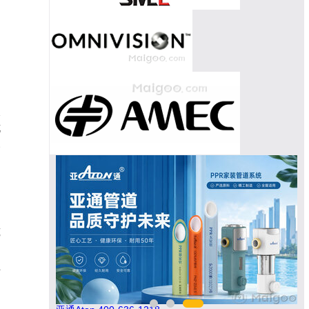
点
花
春
筑
。
上