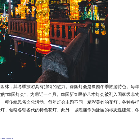
式园林，其冬季旅游具有独特的魅力。豫园灯会是豫园冬季旅游特色。每
的“豫园灯会”，为期近一个月。豫园新春民俗艺术灯会被列入国家级非
的一项传统民俗文化活动。每年灯会主题不同，精彩美妙的花灯，各种各
花灯，领略各朝各代的特色花灯。此外，城隍庙作为豫园的标志性建筑，