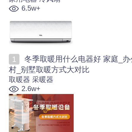
6.5w+
冬季取暖用什么电器好 家庭_办公室_公共场所_城市_农
村_别墅取暖方式大对比
取暖器
采暖器
2.6w+