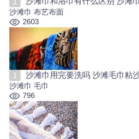
沙滩巾和浴巾有什么区别 沙滩
沙滩巾
布艺布面
2603
沙滩巾用完要洗吗 沙滩毛巾粘
沙滩巾
毛巾
796