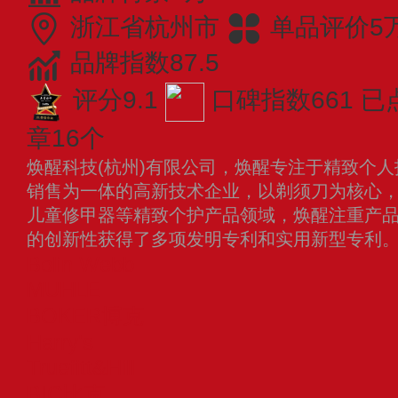
浙江省杭州市
单品评价5
品牌指数87.5
评分9.1
口碑指数661
已
章16个
焕醒科技(杭州)有限公司，焕醒专注于精致个
销售为一体的高新技术企业，以剃须刀为核心
儿童修甲器等精致个护产品领域，焕醒注重产
的创新性获得了多项发明专利和实用新型专利
Bolin Webb
MUHLE
BOKER博克
Harry's
Truefitt&Hill
BIC比克