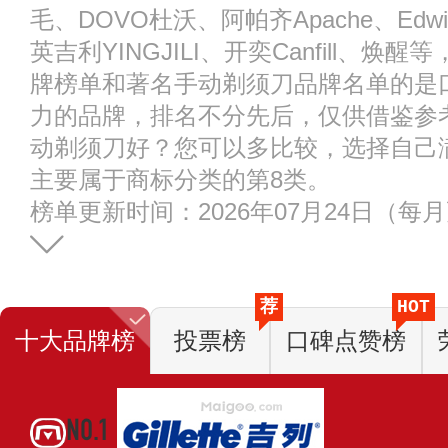
毛、DOVO杜沃、阿帕齐Apache、Edwi
英吉利YINGJILI、开奕Canfill、
牌榜单和著名手动剃须刀品牌名单的是
力的品牌，排名不分先后，仅供借鉴参
动剃须刀好？您可以多比较，选择自己
主要属于商标分类的第8类。
榜单更新时间：2026年07月24日（每
荐
HOT
十大品牌榜
投票榜
口碑点赞榜
NO.1