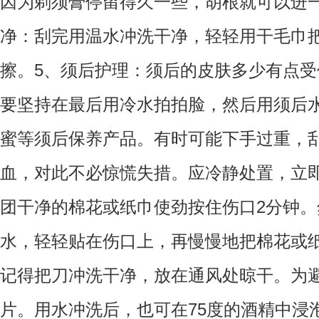
因为剃须膏停留得久一些，胡根就可以进
净：刮完用温水冲洗干净，轻轻用干毛巾
擦。5、须后护理：须后的皮肤多少有点
要坚持在最后用冷水拍拍脸，然后用须后
蜜等须后保养产品。有时可能下手过重，
血，对此不必惊慌失措。应冷静处置，立
团干净的棉花或纸巾使劲按住伤口2分钟
水，轻轻贴在伤口上，再慢慢地把棉花或
记得把刀冲洗干净，放在通风处晾干。为
片。用水冲洗后，也可在75度的酒精中浸