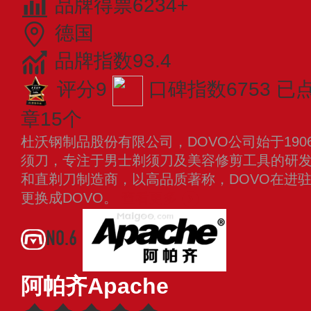
品牌得票6234+
德国
品牌指数93.4
评分9
口碑指数6753
已
章15个
杜沃钢制品股份有限公司，DOVO公司始于1906年
须刀，专注于男士剃须刀及美容修剪工具的研
和直剃刀制造商，以高品质著称，DOVO在进
更换成DOVO。
查看更多
NO.6
阿帕齐Apache