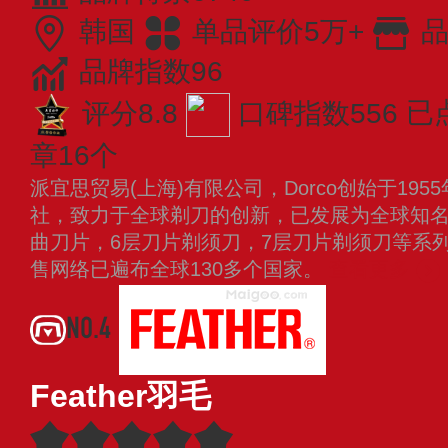
韩国
单品评价5万+
品
品牌指数96
评分8.8
口碑指数556
已
章16个
派宜思贸易(上海)有限公司，Dorco创始于19
社，致力于全球剃刀的创新，已发展为全球知
曲刀片，6层刀片剃须刀，7层刀片剃须刀等系
售网络已遍布全球130多个国家。
查看更多
NO.4
Feather羽毛