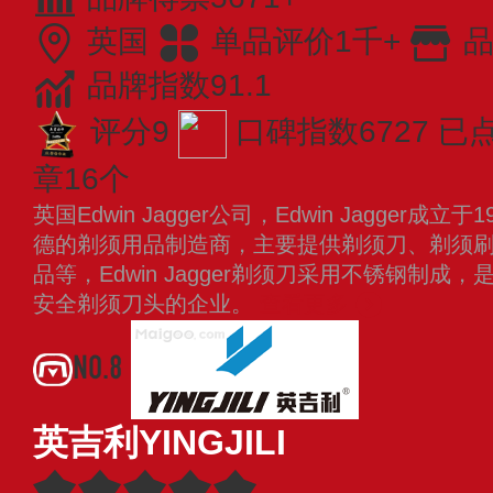
英国
单品评价1千+
品
品牌指数91.1
评分9
口碑指数6727
已
章16个
英国Edwin Jagger公司，Edwin Jagger
德的剃须用品制造商，主要提供剃须刀、剃须
品等，Edwin Jagger剃须刀采用不锈钢制成
安全剃须刀头的企业。
查看更多
NO.8
英吉利YINGJILI