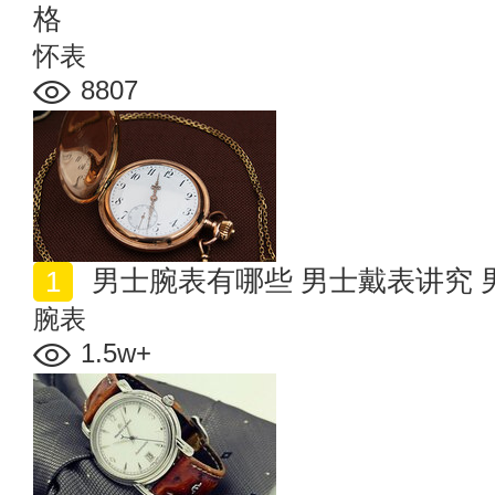
格
怀表
8807
男士腕表有哪些 男士戴表讲究
腕表
1.5w+