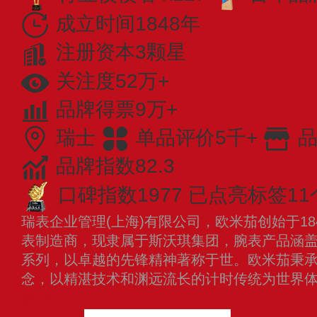
成立时间1848年
注册资本3颗星
关注度52万+
品牌得票9万+
瑞士
单品评价5千+
品
品牌指数82.3
口碑指数1977
已点亮标签11
瑞表企业管理(上海)有限公司，欧米茄创始于1
表制造商，现隶属于斯沃琪集团，腕表产品涵
系列，以卓越的先锋精神著称于世。欧米茄秉承
念，以精湛技术和渊远流长的计时传统为世界
多