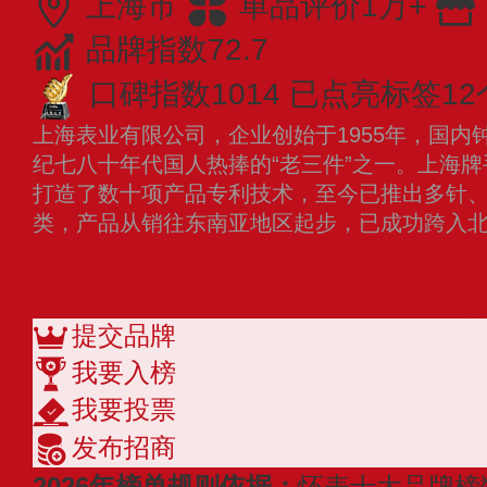
上海市
单品评价1万+
品牌指数72.7
口碑指数1014
已点亮标签12
上海表业有限公司，企业创始于1955年，国内
纪七八十年代国人热捧的“老三件”之一。上海
打造了数十项产品专利技术，至今已推出多针
类，产品从销往东南亚地区起步，已成功跨入
多
查看更多
提交品牌
我要入榜
我要投票
发布招商
2026年榜单规则依据：
怀表十大品牌榜