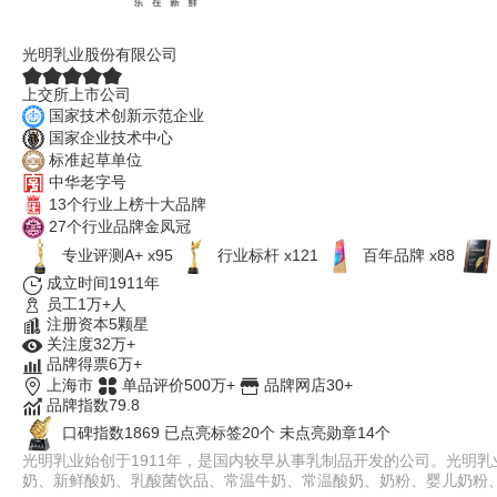
光明乳业
光明乳业股份有限公司
上交所上市公司
国家技术创新示范企业
国家企业技术中心
标准起草单位
中华老字号
13个行业上榜十大品牌
27个行业品牌金凤冠
专业评测A+ x95
行业标杆 x121
百年品牌 x88
成立时间1911年
员工1万+人
注册资本5颗星
关注度32万+
品牌得票6万+
上海市
单品评价500万+
品牌网店30+
品牌指数79.8
口碑指数1869
已点亮标签20个
未点亮勋章14个
光明乳业始创于1911年，是国内较早从事乳制品开发的公司。光明
奶、新鲜酸奶、乳酸菌饮品、常温牛奶、常温酸奶、奶粉、婴儿奶粉