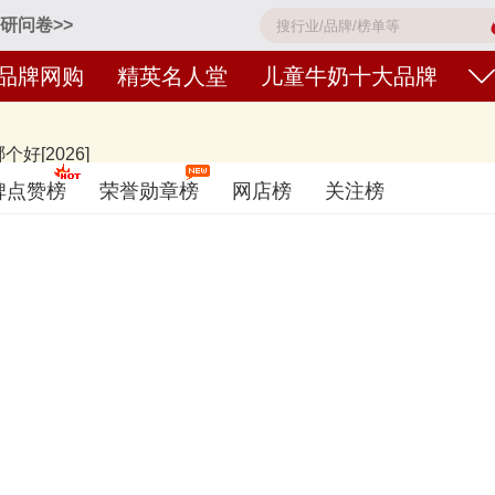
研问卷>>
品牌网购
精英名人堂
儿童牛奶十大品牌
[2026]
QQ星、未来星、认养一头牛哞星人、光明乳业、澳牧儿童成长牛奶、纽仕兰The
碑点赞榜
荣誉勋章榜
网店榜
关注榜
名度高、有实力的品牌，排名不分先后，仅供借鉴参考，想知道什么牌子