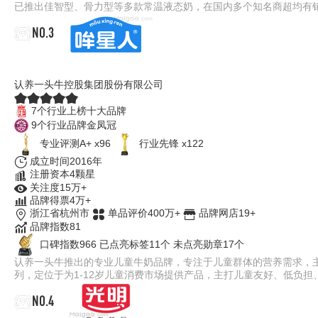
已推出佳智型、骨力型等多款常温液态奶，在国内多个知名商超均有
NO.3
认养一头牛哞星人
认养一头牛控股集团股份有限公司
7个行业上榜十大品牌
9个行业品牌金凤冠
专业评测A+ x96
行业先锋 x122
成立时间2016年
注册资本4颗星
关注度15万+
品牌得票4万+
浙江省杭州市
单品评价400万+
品牌网店19+
品牌指数81
口碑指数966
已点亮标签11个
未点亮勋章17个
认养一头牛推出的专业儿童牛奶品牌，专注于儿童群体的营养需求，主
列，定位于为1-12岁儿童消费市场提供产品，主打儿童友好、低负担
NO.4