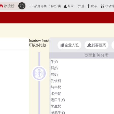
热搜榜
品牌分类
知识分类
发布
登录
注册
移动
land、Meadow fresh纽麦福、安佳儿童牛奶、圣牧有机儿童奶、德亚
企业入驻
我要投票
的儿童牛奶好？您可以多比较，选择自己满意的！儿童牛奶品牌主要属于
页面相关分类
牛奶
鲜奶
酸奶
乳饮料
纯牛奶
水牛奶
进口牛奶
学生奶
脱脂牛奶