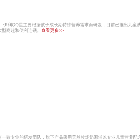
团。伊利QQ星主要根据孩子成长期特殊营养需求而研发，目前已推出儿童
大型商超和便利连锁。
查看更多>>
有一致专业的研发团队，旗下产品采用天然牧场奶源辅以专业儿童营养配