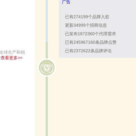
广告
已有
274199
个品牌入驻
更新
34999
个招商信息
已发布
1872360
个代理需求
已有
245967160
条品牌点赞
已有
2372622
条品牌评论
在全球生产和销
。
查看更多>>