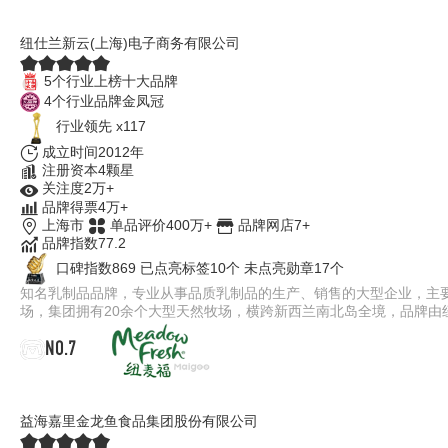
纽仕兰Theland
纽仕兰新云(上海)电子商务有限公司
5个行业上榜十大品牌
4个行业品牌金凤冠
行业领先 x117
成立时间2012年
注册资本4颗星
关注度2万+
品牌得票4万+
上海市
单品评价400万+
品牌网店7+
品牌指数77.2
口碑指数869
已点亮标签10个
未点亮勋章17个
知名乳制品品牌，专业从事品质乳制品的生产、销售的大型企业，主
场，集团拥有20余个大型天然牧场，横跨新西兰南北岛全境，品牌由
NO.7
Meadow fresh纽麦福
益海嘉里金龙鱼食品集团股份有限公司