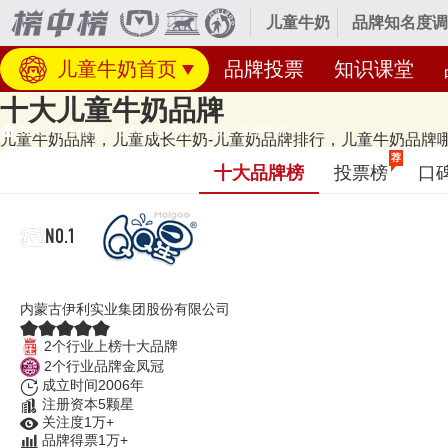
儿童牛奶
品牌知名度调
儿童牛奶首页
品牌投票
知识课堂
十大儿童牛奶品牌
首页
>
饮食食品
>
饮料乳饮冲饮
>
牛奶
>
儿童牛奶
儿童牛奶品牌，儿童成长牛奶-儿童奶品牌排行，儿童牛奶品牌哪个好
经专业研究评测的2026年
儿童牛奶十大品牌名单
发布啦！居前十的有：伊利
荐
十大品牌榜
投票榜
口
等，上榜儿童牛奶十大品牌榜单和著名儿童牛奶品牌名单的是口碑好或知
类。榜单更新时间：2026年07月29日（每月更新）
NO.1
伊利QQ星
内蒙古伊利实业集团股份有限公司
2个行业上榜十大品牌
2个行业品牌金凤冠
成立时间2006年
注册资本5颗星
关注度1万+
品牌得票1万+