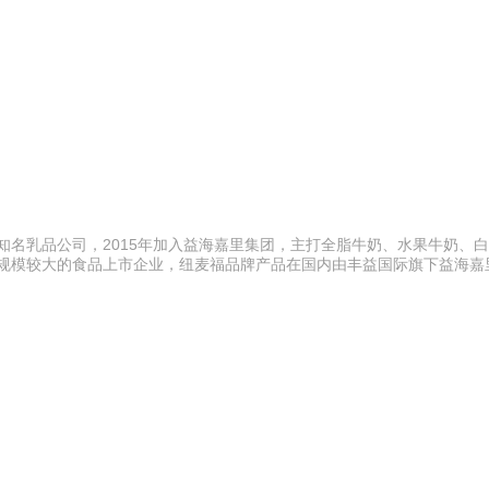
知名乳品公司，2015年加入益海嘉里集团，主打全脂牛奶、水果牛奶、
区规模较大的食品上市企业，纽麦福品牌产品在国内由丰益国际旗下益海嘉