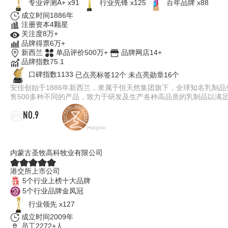
专业评测A+ x91
行业先锋 x125
百年品牌 x88
成立时间1886年
注册资本4颗星
关注度8万+
品牌得票6万+
新西兰
单品评价500万+
品牌网店14+
品牌指数75.1
口碑指数1133
已点亮标签12个
未点亮勋章16个
安佳创始于1886年新西兰，隶属于恒天然集团旗下，全球知名乳制
售500多种不同的产品，致力于研发及生产各种高品质的乳制品以满
NO.9
圣牧有机儿童奶
内蒙古圣牧高科牧业有限公司
港交所上市公司
5个行业上榜十大品牌
5个行业品牌金凤冠
行业领先 x127
成立时间2009年
员工2272+人