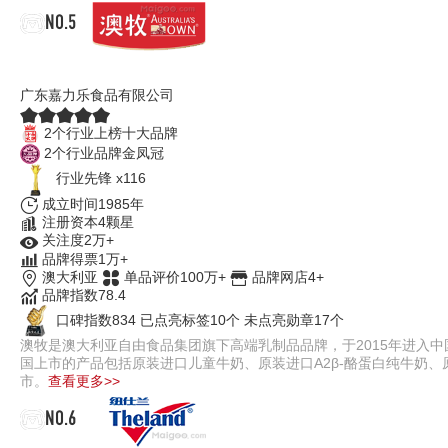
NO.5
澳牧儿童成长牛奶
广东嘉力乐食品有限公司
2个行业上榜十大品牌
2个行业品牌金凤冠
行业先锋 x116
成立时间1985年
注册资本4颗星
关注度2万+
品牌得票1万+
澳大利亚
单品评价100万+
品牌网店4+
品牌指数78.4
口碑指数834
已点亮标签10个
未点亮勋章17个
澳牧是澳大利亚自由食品集团旗下高端乳制品品牌，于2015年进入
国上市的产品包括原装进口儿童牛奶、原装进口A2β-酪蛋白纯牛奶、
市。
查看更多>>
NO.6