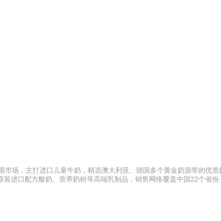
中国市场，主打进口儿童牛奶，精选澳大利亚、德国多个黄金奶源带的优质
原装进口配方酸奶、营养奶粉等高端乳制品，销售网络覆盖中国22个省份，