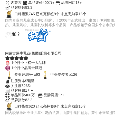
内蒙古
单品评价400万+
品牌网店18+
品牌指数83.3
口碑指数745
已点亮标签9个
未点亮勋章16个
国内专业的儿童成长牛奶品牌，于2006年正式推出，隶属于伊利集
奶、儿童奶粉、儿童乳饮料等多个品类，产品畅销于全国多个省市的
NO.2
未来星
内蒙古蒙牛乳业(集团)股份有限公司
1个行业上榜十大品牌
1个行业品牌金凤冠
专业评测A+ x93
行业佼佼者 x126
注册资本5颗星
关注度3265+
品牌得票1万+
单品评价400万+
品牌网店17+
品牌指数82.2
口碑指数623
已点亮标签9个
未点亮勋章15个
国内较早推出专业儿童牛奶的品牌，由蒙牛集团创办。蒙牛未来星拥