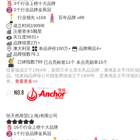
3个行业上榜十大品牌
2个行业品牌金凤冠
行业领先 x104
百年品牌 x88
成立时间1909年
注册资本5颗星
关注度9831+
品牌得票2万+
澳大利亚
单品评价100万+
品牌网店4+
品牌指数76.1
口碑指数799
已点亮标签11个
未点亮勋章15个
纽麦福成立于1954年，新西兰本土原生乳品品牌，澳洲及太平洋区域
品。纽麦福品牌母公司顾曼费德成立于1909年，是澳洲及太平洋地
售。
查看更多>>
NO.8
安佳儿童牛奶
恒天然商贸(上海)有限公司
16个行业上榜十大品牌
1个行业品牌金凤冠