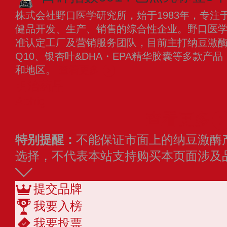
株式会社野口医学研究所，始于1983年，专注
健品开发、生产、销售的综合性企业。野口医学
准认定工厂及营销服务团队，目前主打纳豆激
Q10、银杏叶&DHA・EPA精华胶囊等多款产
和地区。
查看更多
明治药品
Aehig
查看更多
特别提醒：
不能保证市面上的纳豆激酶
选择，不代表本站支持购买本页面涉及
提交品牌
我要入榜
我要投票