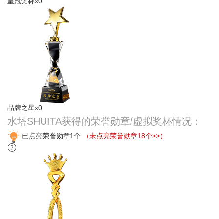
皇冠奖杯x0
品牌之星x0
水塔SHUITA获得的荣誉勋章/虚拟奖杯情况：
已点亮荣誉勋章1个
（未点亮荣誉勋章18个>>）