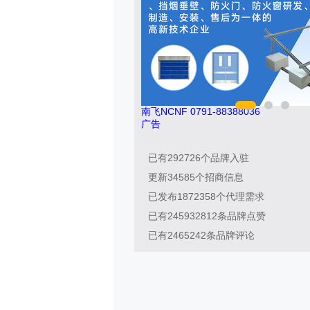
8036
亚通Aton 400-636-1218
广告
已有
292726
个品牌入驻
更新
34585
个招商信息
已发布
1872358
个代理需求
已有
245932812
条品牌点赞
已有
2465242
条品牌评论