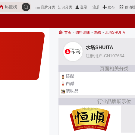
热搜榜
品牌分类
知识分类
发布
登录
注册
移动
首页
>
调料调味
>
陈醋
>
水塔SHUITA
水塔SHUITA
注册用户-CN107664
页面相关分类
陈醋
白醋
调味品
行业品牌展示位