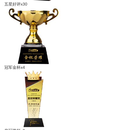
五星好评x30
冠军金杯x4