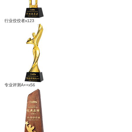
行业佼佼者x123
专业​评测A++x56