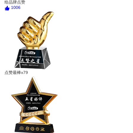
给品牌点赞
1006
点赞最棒x79