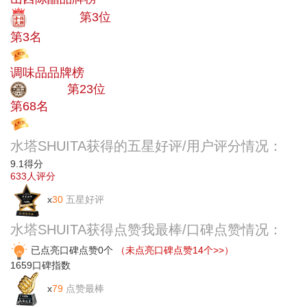
十大品牌
第3位
第3名
投票
调味品品牌榜
大品牌
第23位
第68名
投票
水塔SHUITA获得的五星好评/用户评分情况：
9.1
得分
633
人评分
x
30
五星好评
水塔SHUITA获得点赞我最棒/口碑点赞情况：
已点亮口碑点赞0个
（未点亮口碑点赞14个>>）
1659
口碑指数
x
79
点赞最棒