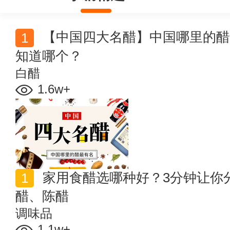
【中国四大名醋】中国哪里的醋最有名 这四大特产醋你
知道哪个？
白醋
1.6w+
家用食醋选哪种好？3分钟让你分清楚白醋、米醋、香
醋、陈醋
调味品
1.1w+