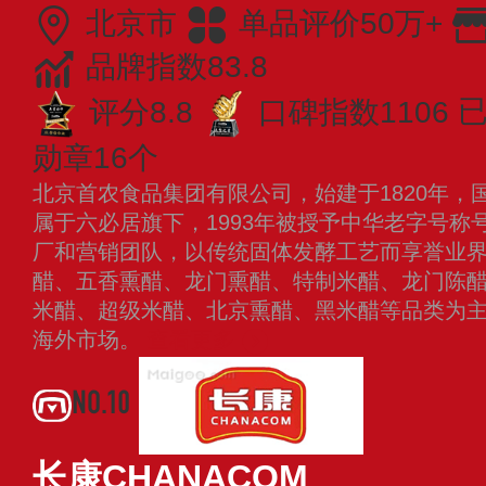
北京市
单品评价50万+
品牌指数83.8
评分8.8
口碑指数1106
已
勋章16个
北京首农食品集团有限公司，始建于1820年，
属于六必居旗下，1993年被授予中华老字号称
厂和营销团队，以传统固体发酵工艺而享誉业
醋、五香熏醋、龙门熏醋、特制米醋、龙门陈
米醋、超级米醋、北京熏醋、黑米醋等品类为
海外市场。
查看更多
NO.10
长康CHANACOM