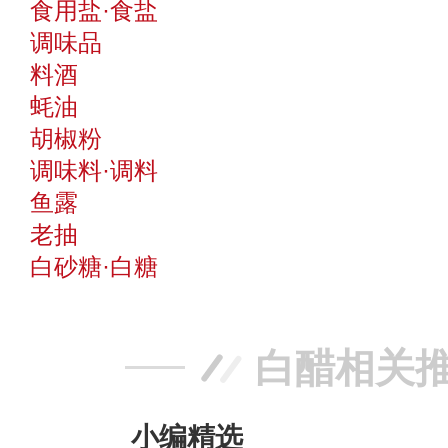
食用盐·食盐
调味品
料酒
蚝油
胡椒粉
调味料·调料
鱼露
老抽
白砂糖·白糖
白醋相关
小编精选