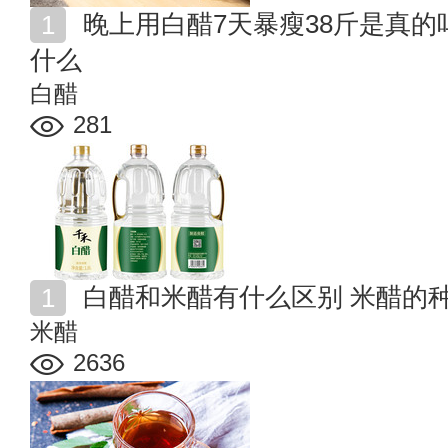
晚上用白醋7天暴瘦38斤是真的吗 白醋减肥正确方法是
什么
白醋
281
白醋和米醋有什么区别 米醋的
米醋
2636