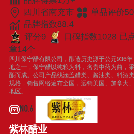
品牌得票1万+
四川省南充市
单品评价50
品牌指数88.4
评分9
口碑指数1028
已点
章14个
四川保宁醋有限公司，酿造历史源于公元936
地之一，保宁醋以纯粮为料，名贵中药为曲，
酿而成。公司产品线涵盖醋类、酱油类、料酒
规格，销售网络遍布全国，远销美国、加拿大
地区。
查看更多
NO.6
紫林醋业