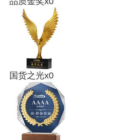
品质金奖x0
国货之光x0