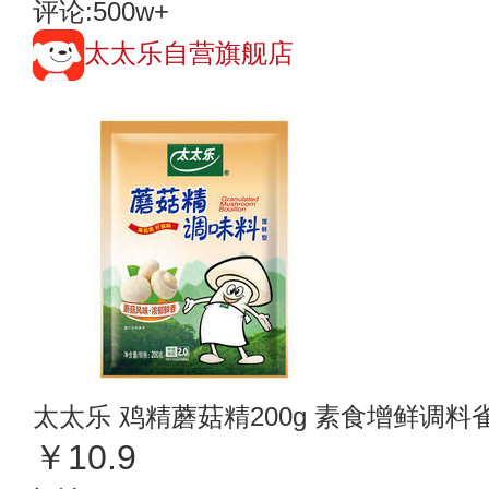
评论:500w+
太太乐自营旗舰店
太太乐 鸡精蘑菇精200g 素食增鲜调料
￥10.9