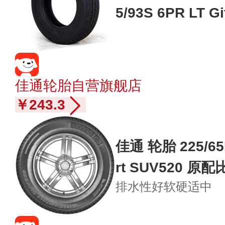
5/93S 6PR LT G
捷达 现代瑞纳 
佳通轮胎自营旗舰店
￥243.3
佳通 轮胎 225/65R
rt SUV520 原
排水性好
软硬适中