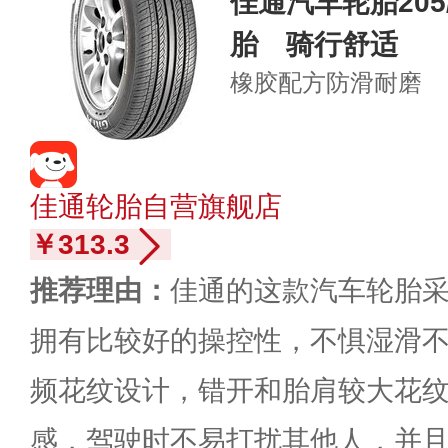
佳通汽车轮胎205/
胎 骑行舒适
橡胶配方
防滑耐磨
佳通轮胎自营旗舰店
￥313.3
推荐理由：
佳通的这款汽车轮胎
拥有比较好的操控性，不惧湿滑
频花纹设计，错开和胎肩较大花
感，驾驶时不易打扰其他人，并