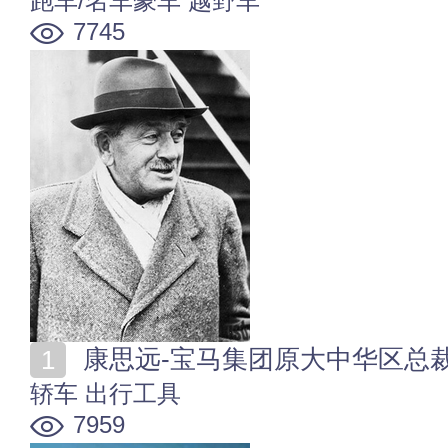
跑车/名车豪车
越野车
7745
康思远-宝马集团原大中华区总裁
轿车
出行工具
7959