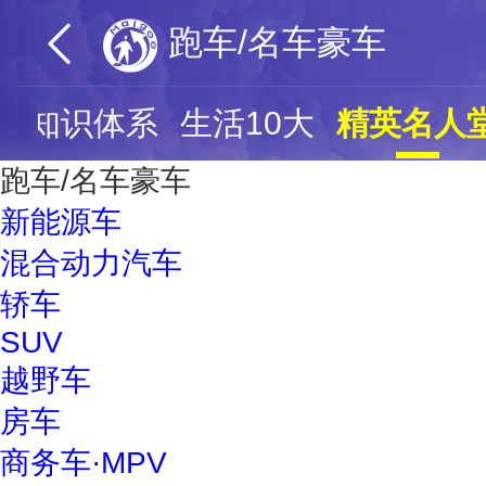
跑车/名车豪车
票
知识体系
生活10大
精英名人
跑车/名车豪车
新能源车
混合动力汽车
轿车
SUV
越野车
房车
商务车·MPV