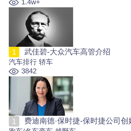
1.4w+
武佳碧-大众汽车高管介绍
汽车排行
轿车
3842
费迪南德·保时捷-保时捷公司创