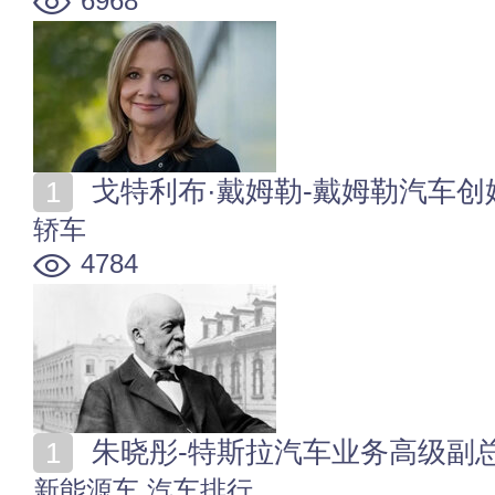
6968
戈特利布·戴姆勒-戴姆勒汽车创
轿车
4784
朱晓彤-特斯拉汽车业务高级副
新能源车
汽车排行