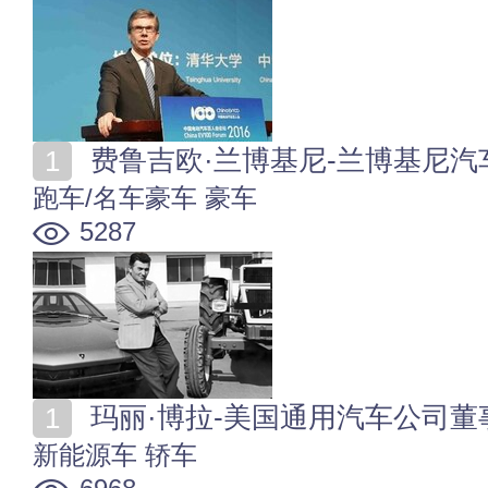
费鲁吉欧·兰博基尼-兰博基尼
跑车/名车豪车
豪车
5287
玛丽·博拉-美国通用汽车公司
新能源车
轿车