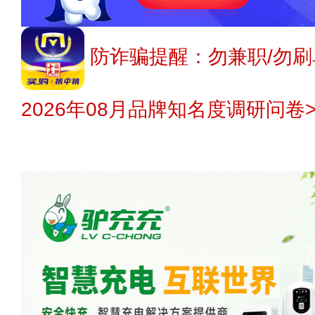
防诈骗提醒：勿兼职/勿刷
2026年08月品牌知名度调研问卷>