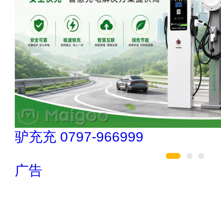
亚通Aton 400-636-1218
广告