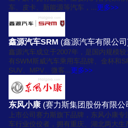
车、皮卡、新能源等汽车，...
更多>>
鑫源汽车SRM
(鑫源汽车有限公司
鑫源汽车成立于2007年，是国内规模
有SWM斯威汽车乘用车品牌、金杯和S
SUV、MPV、微客...
更多>>
东风小康
(赛力斯集团股份有限公
上市公司赛力斯旗下品牌，东风小康专
车行业佼佼者，拥有重庆、湖北两大生