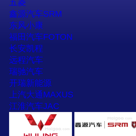
五菱
鑫源汽车SRM
东风小康
福田汽车FOTON
长安凯程
远程汽车
瑞驰汽车
开瑞新能源
上汽大通MAXUS
江淮汽车JAC