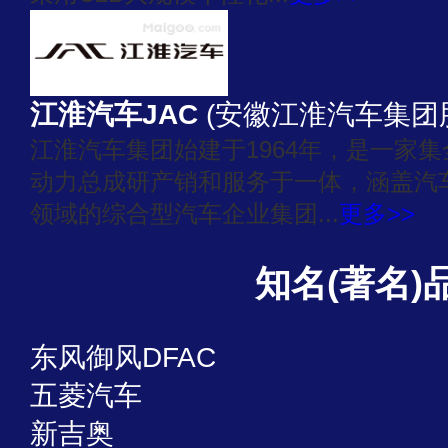
江淮汽车JAC
(安徽江淮汽车集团
江淮汽车集团始建于1964年，是一家
动力总成研产销和服务于一体，涵盖汽
领域的综合型汽车企业集团...
更多>>
知名(著名)
东风御风DFAC
五菱汽车
新吉奥