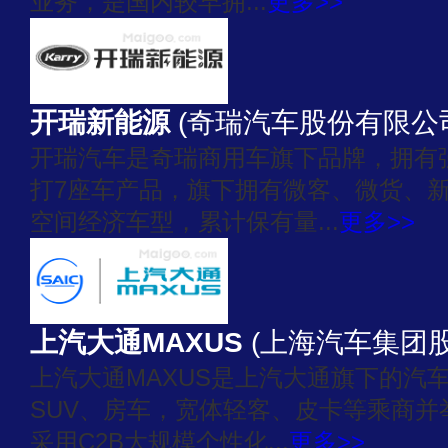
业务，是国内较早拥...
更多>>
开瑞新能源
(奇瑞汽车股份有限公
开瑞汽车是奇瑞商用车旗下品牌，拥有
打7座车产品，旗下拥有微客、微货、新
空间经济车型，累计保有量...
更多>>
上汽大通MAXUS
(上海汽车集团
上汽大通MAXUS是上汽大通旗下的汽
SUV、房车，宽体轻客、皮卡等乘商并
采用C2B大规模个性化...
更多>>