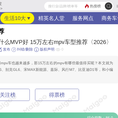
度
热搜榜
>
生活10大
精英名人堂
服务网点
商务车
荐
什么MVP好 15万左右mpv车型推荐〈2026〉
发布
纠错/删除
版权声明
0
mpv车也越来越多，那15万左右的mpv有哪些最值得买呢？本文就为
6、别克GL6、宋MAX新能源、嘉际、风行M7、比亚迪D1等，和小编
关注榜
得票榜
综合指数：86.0