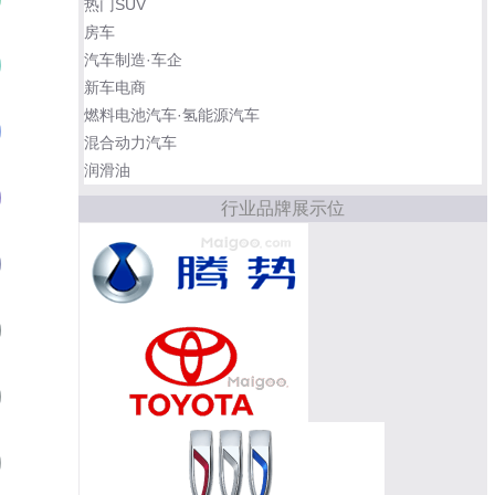
热门SUV
房车
汽车制造·车企
传祺GM6
02
新车电商
燃料电池汽车·氢能源汽车
吉利嘉际
03
混合动力汽车
润滑油
瑞风M4
04
行业品牌展示位
五菱凯捷
05
上汽大通MAXUS G10
06
比亚迪D1
07
新海狮EV
08