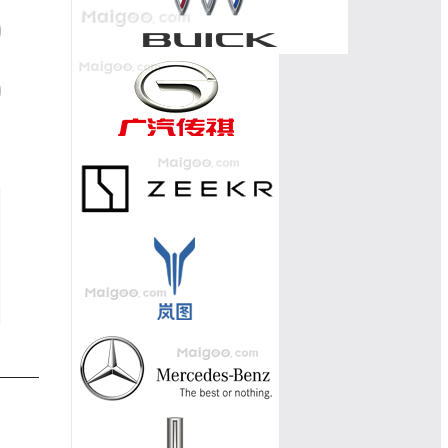
风行M7
09
枫叶80V
10
奔腾NAT
宋MAX新能源