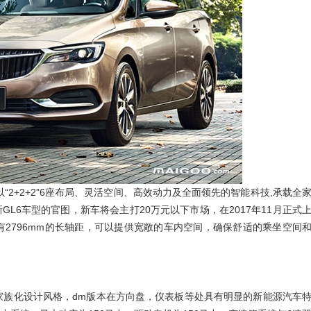
“2+2+2”6座布局、灵活空间、高效动力及全面领先的智能科技,承载全
GL6车型的官图，新车将会主打20万元以下市场，在2017年11月正式
有2796mm的长轴距，可以提供宽敞的车内空间，确保舒适的乘坐空间
ace”家族化设计风格，dm版本在方向盘，仪表板等处具有明显的新能源汽车