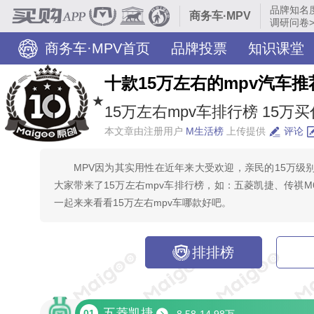
品牌知名
商务车·MPV
调研问卷>
商务车·MPV首页
品牌投票
知识课堂
十款15万左右的mpv汽车推
★
15万左右mpv车排行榜 15万买
本文章由注册用户
M生活榜
上传提供
评论
MPV因为其实用性在近年来大受欢迎，亲民的15万级别
大家带来了15万左右mpv车排行榜，如：五菱凯捷、传祺M
一起来来看看15万左右mpv车哪款好吧。
排排榜
五菱凯捷
01