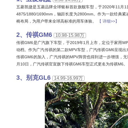
五菱凯捷是五菱品牌全球银标首款旗舰车型，于2020年11月
4875/1880/1690mm，轴距长度为2800mm。作为一款经
椅布局，为用户带来全球高标准的用车体验。
【 详细>>】
传祺GM6
10.98-15.98万
传祺GM6是广汽旗下车型，于2019年1月上市，定位于家用M
动档。作为广汽传祺的第二款MPV车型，广汽传祺GM6呈现出
传祺GM6的加入，广汽传祺的MPV阵营也得到进一步增强，无
月10日，广汽传祺官宣旗下传祺GM6车型正式更名为传祺M6
别克GL6
14.99-16.99万