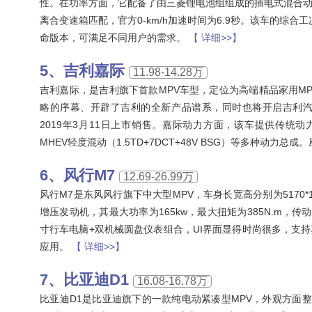
性。在功率方面，它配备了由三菱锂电池组组成的插电式混合动力
离合变速箱匹配，官方0-km/h加速时间为6.9秒。该车的综合工
命版本，可满足不同用户的需求。
【 详细>>】
吉利嘉际
11.98-14.28万
吉利嘉际，是吉利旗下首款MPV车型，定位为高端精品家用MP
略的序幕、开辟了吉利的全新产品谱系，同时也将开启吉利汽车
2019年3月11日上市销售。嘉际动力方面，该车提供传统动力（1.8
MHEV轻度混动（1.5TD+7DCT+48V BSG）等多种动力总
风行M7
12.69-26.99万
风行M7是东风风行旗下中大型MPV，车身长宽高分别为5170*19
增压发动机，其最大功率为165kw，最大扭矩为385N.m，
寸行车电脑+双机械圆盘仪表组合，UI界面显得时尚很多，支
应用。
【 详细>>】
比亚迪D1
16.08-16.78万
比亚迪D1是比亚迪旗下的一款纯电动紧凑型MPV，外观方面整车尺寸