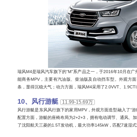
瑞风M4是瑞风汽车旗下的“M”系产品之一，于2016年10月
能商务MPV，主要有汽油版、柴油版及自动挡车型。外观方
条，显得沉稳大气；动力方面，瑞风M4采用了2.0VVT、1.9CT
风行游艇
11.99-15.69万
风行游艇是东风风行旗下的家用MPV，外观方面造型融入了“游艇”设
配置方面，游艇的座椅布局为2+2+3，拥有电动调节、通风
了沈阳航天三菱的1.5T发动机，最大功率145kW，匹配7速湿