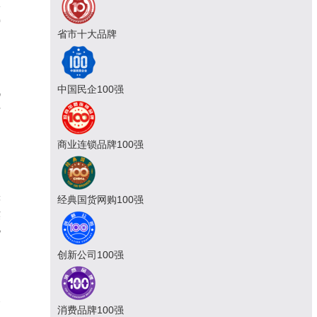
双
寿
省市十大品牌
中国民企100强
战
于
、
商业连锁品牌100强
轮
经典国货网购100强
英
P
创新公司100强
紧
消费品牌100强