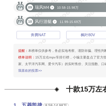
瑞风M4
09
10.58-15.98万
风行游艇
10
11.99-15.69万
奔腾NAT
枫叶80V
提醒：
本榜单仅供参考，务必实地考察、谨防诈骗、理性判
榜单说明：
15万左右mpv车排行榜，小编主要盘点了官方
家、太平洋汽车网、爱卡汽车）的实时售价、关注指数、口碑
我喜欢的投票>>
十款15万左
五菱凯捷
8.58-14.98万