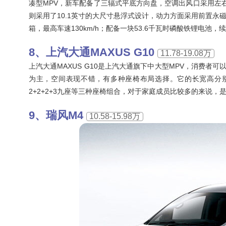
凑型MPV，新车配备了三辐式平底方向盘，空调出风口采用左
则采用了10.1英寸的大尺寸悬浮式设计，动力方面采用前置永磁
箱，最高车速130km/h；配备一块53.6千瓦时磷酸铁锂电池，
上汽大通MAXUS G10
11.78-19.08万
上汽大通MAXUS G10是上汽大通旗下中大型MPV，消费者
为主，空间表现不错，有多种座椅布局选择。它的长宽高分别是5168/
2+2+2+3九座等三种座椅组合，对于家庭成员比较多的来说，
瑞风M4
10.58-15.98万