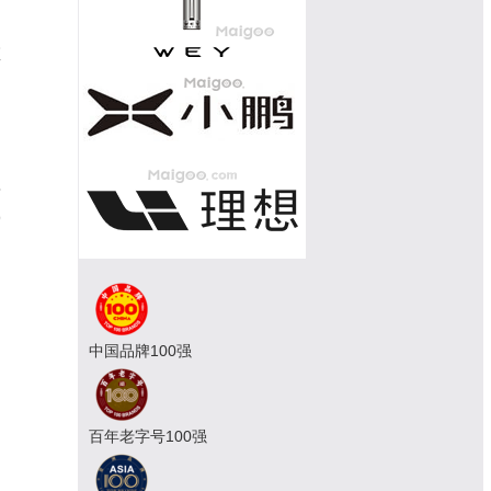
为
座
自
着
9
中国品牌100强
百年老字号100强