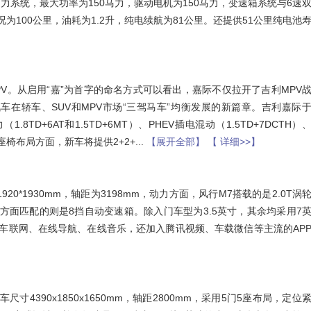
系统，最大功率为150马力，驱动电机为150马力，变速箱系统与6速
况为100公里，油耗为1.2升，纯电续航为81公里。还提供51公里纯电池
V。从启用“嘉”为首字的命名方式可以看出，嘉际不仅拉开了吉利MPV
在轿车、SUV和MPV市场“三驾马车”均衡发展的新篇章。吉利嘉际
TD+6AT和1.5TD+6MT）、PHEV插电混动（1.5TD+7DCTH）
成。座椅布局方面，新车将提供2+2+
...
【展开全部】
【 详细>>】
20*1930mm，轴距为3198mm，动力方面，风行M7搭载的是2.0T涡
传动方面匹配的则是8挡自动变速箱。除入门车型为3.5英寸，其余均采用7
持车联网、在线导航、在线音乐，还加入腾讯视频、车载微信等主流的AP
4390x1850x1650mm，轴距2800mm，采用5门5座布局，定位