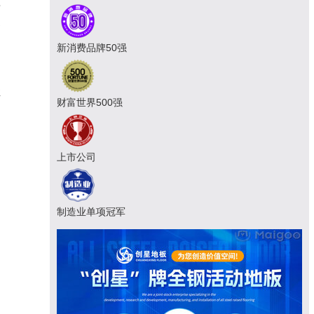
屏
速
新消费品牌50强
性
财富世界500强
、
上市公司
制造业单项冠军