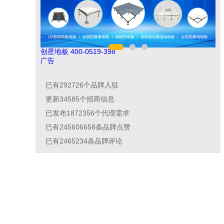
南飞NCNF 0791-88388036
广告
已有
292726
个品牌入驻
更新
34585
个招商信息
已发布
1872356
个代理需求
全
已有
245606658
条品牌点赞
饰
已有
2465234
条品牌评论
饰
载