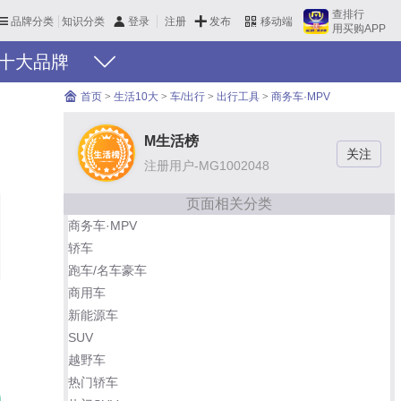
查排行
品牌分类
知识分类
发布
登录
注册
移动端
用买购APP
十大品牌
首页
>
生活10大
>
车/出行
>
出行工具
>
商务车·MPV
M生活榜
注册用户-MG1002048
页面相关分类
商务车·MPV
轿车
跑车/名车豪车
商用车
新能源车
SUV
越野车
热门轿车
别克GL6
01