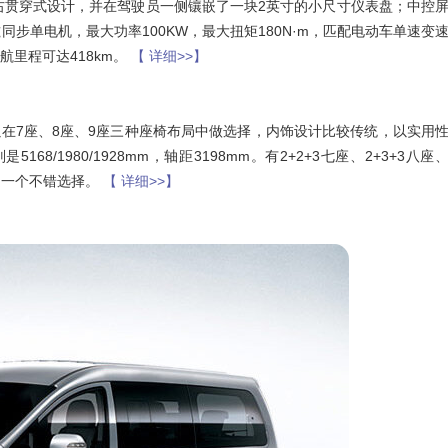
右贯穿式设计，并在驾驶员一侧镶嵌了一块2英寸的小尺寸仪表盘；中控
同步单电机，最大功率100KW，最大扭矩180N·m，匹配电动车单速变
续航里程可达418km。
【 详细>>】
可以在7座、8座、9座三种座椅布局中做选择，内饰设计比较传统，以实用
1980/1928mm，轴距3198mm。有2+2+3七座、2+3+3八座
是一个不错选择。
【 详细>>】