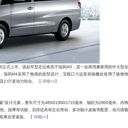
创星地板 400-0519-398
在广州正式上市。该款车型定位将高于瑞风M3，是一款商用兼家用的中大型
面，瑞风M4采用了饱满的造型设计，宝瓶口六边形前格栅处使用了镀铬
I及2.0T多动力组合。
【 详细>>】
计元素，整车尺寸为4850/1900/1715毫米，轴距为2900毫米。内
、加热、按摩等功能，后排还具有左右滑动、多功能小桌板等配置，动力搭
式双离合变速箱。
【 详细>>】