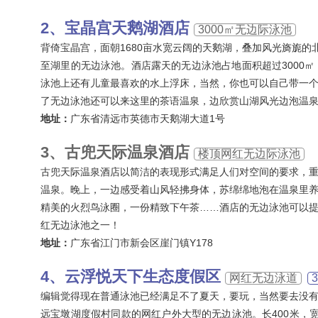
宝晶宫天鹅湖酒店
3000㎡无边际泳池
背倚宝晶宫，面朝1680亩水宽云阔的天鹅湖，叠加风光旖旎的
至湖里的无边泳池。酒店露天的无边泳池占地面积超过3000
泳池上还有儿童最喜欢的水上浮床，当然，你也可以自己带一
了无边泳池还可以来这里的茶语温泉，边欣赏山湖风光边泡温
地址：
广东省清远市英德市天鹅湖大道1号
古兜天际温泉酒店
楼顶网红无边际泳池
古兜天际温泉酒店以简洁的表现形式满足人们对空间的要求，
温泉。晚上，一边感受着山风轻拂身体，苏绵绵地泡在温泉里
精美的火烈鸟泳圈，一份精致下午茶……酒店的无边泳池可以
红无边泳池之一！
地址：
广东省江门市新会区崖门镇Y178
云浮悦天下生态度假区
网红无边泳道
编辑觉得现在普通泳池已经满足不了夏天，要玩，当然要去没
远宝墩湖度假村同款的网红户外大型的无边泳池。长400米，