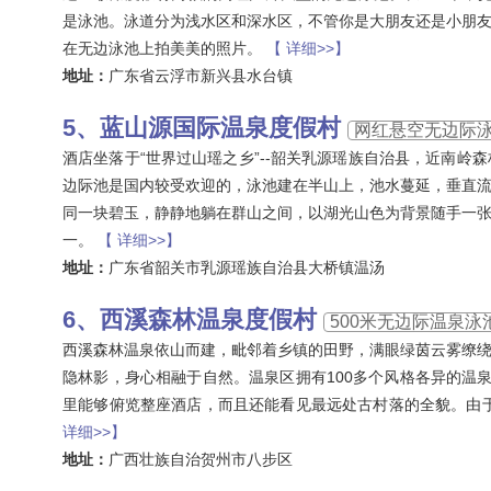
是泳池。泳道分为浅水区和深水区，不管你是大朋友还是小朋
在无边泳池上拍美美的照片。
【 详细>>】
地址：
广东省云浮市新兴县水台镇
蓝山源国际温泉度假村
网红悬空无边际
酒店坐落于“世界过山瑶之乡”--韶关乳源瑶族自治县，近南
边际池是国内较受欢迎的，泳池建在半山上，池水蔓延，垂直
同一块碧玉，静静地躺在群山之间，以湖光山色为背景随手一
一。
【 详细>>】
地址：
广东省韶关市乳源瑶族自治县大桥镇温汤
西溪森林温泉度假村
500米无边际温泉泳
西溪森林温泉依山而建，毗邻着乡镇的田野，满眼绿茵云雾缭
隐林影，身心相融于自然。温泉区拥有100多个风格各异的温
里能够俯览整座酒店，而且还能看见最远处古村落的全貌。由
详细>>】
地址：
广西壮族自治贺州市八步区