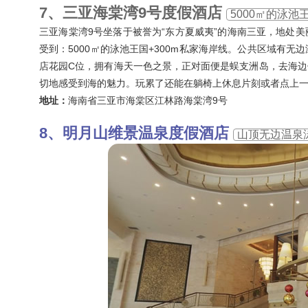
三亚海棠湾9号度假酒店
5000㎡的泳池
三亚海棠湾9号坐落于被誉为“东方夏威夷”的海南三亚，地处
受到：5000㎡的泳池王国+300m私家海岸线。公共区域有
店花园C位，拥有海天一色之景，正对面便是蜈支洲岛，去海
切地感受到海的魅力。玩累了还能在躺椅上休息片刻或者点上
地址：
海南省三亚市海棠区江林路海棠湾9号
明月山维景温泉度假酒店
山顶无边温泉