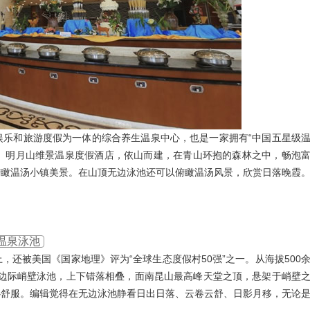
娱乐和旅游度假为一体的综合养生温泉中心，也是一家拥有“中国五星级
店。明月山维景温泉度假酒店，依山而建，在青山环抱的森林之中，畅泡
俯瞰温汤小镇美景。在山顶无边泳池还可以俯瞰温汤风景，欣赏日落晚霞
边温泉泳池
还被美国《国家地理》评为“全球生态度假村50强”之一。从海拔500
空无边际峭壁泳池，上下错落相叠，面南昆山最高峰天堂之顶，悬架于峭壁
心舒服。编辑觉得在无边泳池静看日出日落、云卷云舒、日影月移，无论