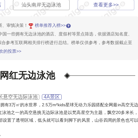
店
汕头南岸无边泳池
查看更多>>
生态板
风机
铝材
水管管道
断、审慎决策！
榜单推荐入榜>>
空气能取暖设备
空气能
中国一些拥有无边泳池的酒店、度假村等景点筛选，依据酒店知名度、
智慧消防
并综合参考互联网相关排行榜进行总结。榜单仅供参考，参考数据截止至
隔热服
水电/线材/管材
欢的投票>>
网红无边泳池
超长悬空无边际泳池
4A景区
3万㎡的水世界，2.5万m²kids星球无动力乐园搭配全网最in高空无
红泳池之一的高空悬挑无边际泳池是以梵高星空为主题，飘空20多米长
底部设置了透明区域，低头就可以看到脚下的风景，山谷四周的景色也可
号