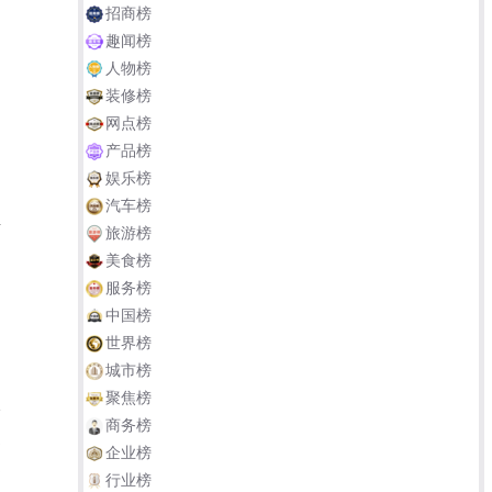
招商榜
趣闻榜
人物榜
装修榜
网点榜
产品榜
娱乐榜
汽车榜
温
旅游榜
富
美食榜
。
服务榜
中国榜
世界榜
城市榜
聚焦榜
余
商务榜
之
企业榜
是
行业榜