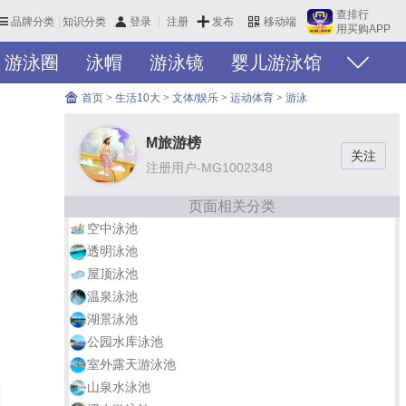
查排行
品牌分类
知识分类
发布
登录
注册
移动端
用买购APP
游泳圈
泳帽
游泳镜
婴儿游泳馆
首页
>
生活10大
>
文体/娱乐
>
运动体育
>
游泳
M旅游榜
注册用户-MG1002348
页面相关分类
空中泳池
透明泳池
屋顶泳池
温泉泳池
湖景泳池
公园水库泳池
室外露天游泳池
山泉水泳池