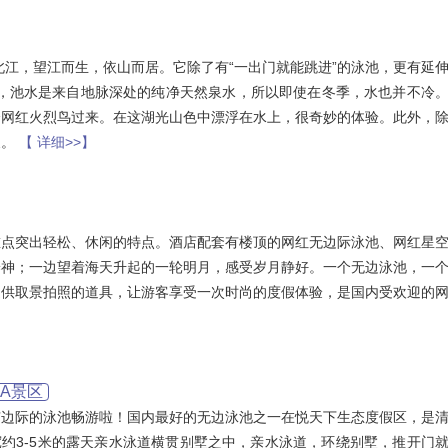
北江，望江而生，依山而居。它除了有“一出门就能跳进”的泳池，更有延
㎡，池水是来自地脉深处的纯净天然泉水，所以即使在冬季，水也并不冷
个网红火烈鸟过来。在这湖光山色中漂浮在水上，很奇妙的体验。此外，
泉。
【 详细>>】
重点突出轻松、休闲的特点。酒店配套有楼顶的网红无边际泳池、网红星
养神；一边望着海天升起的一轮明月，感受岁月静好。一个无边泳池，一
提供取景拍照的道具，让游客享受一次时尚的度假体验，是国内受欢迎的
3A景区
有边际的泳池畅游啦！国内最好的无边泳池之一在悦天下生态度假区，是
宽约3-5米的露天亲水泳道横贯别墅之中，亲水泳道，环绕别墅，推开门