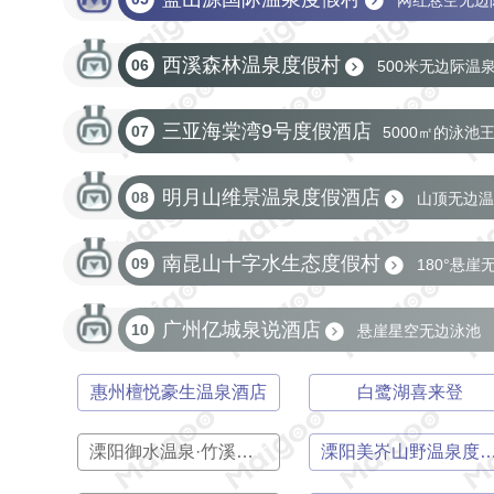
网红悬空无边
西溪森林温泉度假村
06
500米无边际温
三亚海棠湾9号度假酒店
07
5000㎡的泳池
明月山维景温泉度假酒店
08
山顶无边温
南昆山十字水生态度假村
09
180°悬
广州亿城泉说酒店
10
悬崖星空无边泳池
惠州檀悦豪生温泉酒店
白鹭湖喜来登
溧阳御水温泉·竹溪谷酒店
溧阳美岕山野温泉度