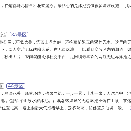
友，在这都能尽情各种花式游泳。最贴心的是泳池提供很多漂浮设施，可
泳池
3A景区
岭森林公园，环境优美，滨蓝山湖之畔，环抱葱郁繁茂的翠竹秀木。这里的
流下，给人空旷无际的豁达感。在无边泳池上可以看到度假区内的湖泊，
张，秒出大片，瞬间就能刷爆社交平台，是网编最喜欢的网红无边界泳池
池
4A景区
绕，鸟语花香，森林环绕，傍泉而筑，一步一景，十步一泉，人沐泉中，
泉池，包括1个山泉水游泳池。西溪森林温泉的无边泳池坐落在山顶，在
于位置很高，遇上雨后天气或者早上，云雾蔼蔼，仿佛置身仙境一般。