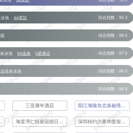
际泳池
3A景区
综合指数：90.3
泉泳池
4A景区
综合指数：88.6
王国
综合指数：87.5
泉泳池
5A温泉
5星酒店
综合指数：86.0
崖无边温泉泳池
综合指数：84.4
三亚康年酒店
阳江海陵岛北洛秘境度假酒店
假村
海棠湾仁恒皇冠假日度假酒店
深圳桔钓沙莱华度假酒店
太阳能支架
安全门
生活服务