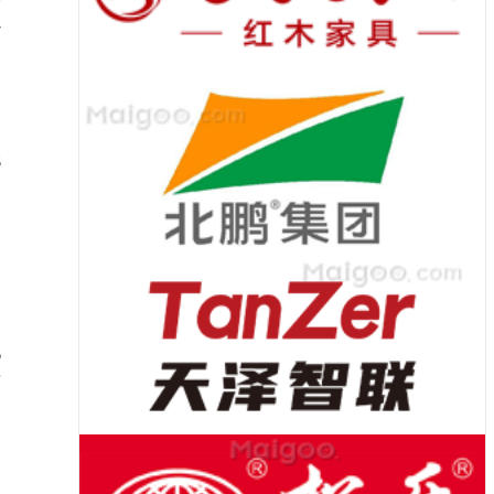
以
无
如
之
池
这
【