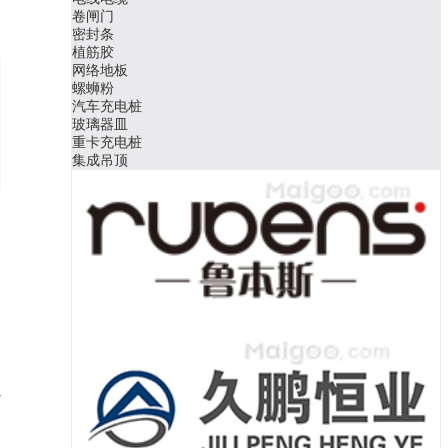
卷闸门
密封条
植筋胶
网络地板
螺蛳粉
汽车充电桩
玻璃器皿
重卡充电桩
集成吊顶
边
，
以