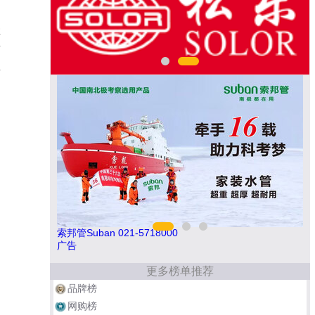
享
酒
真
索邦管Suban 021-5718000
如
广告
更多榜单推荐
品牌榜
网购榜