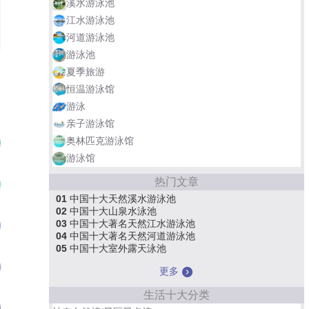
溪水游泳池
江水游泳池
河道游泳池
游泳池
夏季旅游
恒温游泳馆
游泳
亲子游泳馆
奥林匹克游泳馆
明月山维景温泉度假酒店
01
游泳馆
热门文章
西溪森林温泉度假村
02
01
中国十大天然溪水游泳池
02
中国十大山泉水泳池
03
中国十大著名天然江水游泳池
清远佛冈熹乐谷温泉度假酒店
03
04
中国十大著名天然河道游泳池
05
中国十大室外露天泳池
惠州檀悦豪生温泉酒店
04
更多
生活十大分类
广州亿城泉说酒店
05