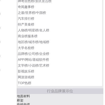
神奇自然榜/景区景点榜
奇闻趣事榜
之最/世界榜/中国榜
南昆山十字水生态度假村
06
汽车排行榜
特产美食榜
溧阳美岕山野温泉度假村
07
人物榜/明星榜/名人榜
商业榜服务榜
阳江海陵岛北洛秘境度假酒店
地区榜/城市榜/地域榜
08
大学名校榜
品牌榜/公司榜/企业榜
三亚亚龙湾瑞吉度假酒店
09
APP/网站/基础软件榜
文学榜/小说榜/艺术榜
云浮悦天下生态度假区
10
影视娱乐榜
网游游戏榜
TOP热榜
宝晶宫天鹅湖酒店
青岛涵碧楼酒店
行业品牌展示位
白鹭湖喜来登
地面材料
桥架
电线电缆