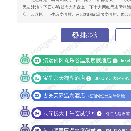
无边泳池？下面小编就为大家盘点一下十大网红无边际泳
店、云浮悦天下生态度假村、蓝山源国际温泉度假村、西溪
排排榜
清远佛冈熹乐谷温泉度假酒店
01
in
宝晶宫天鹅湖酒店
02
3000㎡无边际泳池
古兜天际温泉酒店
03
楼顶网红无边际泳池
云浮悦天下生态度假区
04
网红无边泳道
蓝山源国际温泉度假村
05