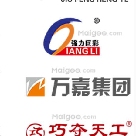
伸
。
除
空
个
网
清
就