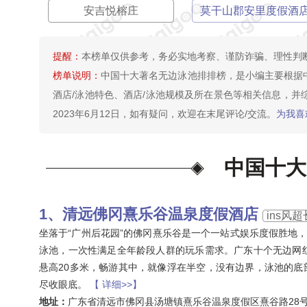
安吉悦榕庄
莫干山郡安里度假酒
提醒：
本榜单仅供参考，务必实地考察、谨防诈骗、理性判
榜单说明：
中国十大著名无边泳池排排榜，是小编主要根据
酒店/泳池特色、酒店/泳池规模及所在景色等相关信息，
2023年6月12日，如有疑问，欢迎在末尾评论/交流。
为我喜
中国十大
清远佛冈熹乐谷温泉度假酒店
ins风
坐落于“广州后花园”的佛冈熹乐谷是一个一站式娱乐度假胜地，拥有
泳池，一次性满足全年龄段人群的玩乐需求。广东十个无边网
悬高20多米，畅游其中，就像浮在半空，没有边界，泳池的
尽收眼底。
【 详细>>】
地址：
广东省清远市佛冈县汤塘镇熹乐谷温泉度假区熹谷路28