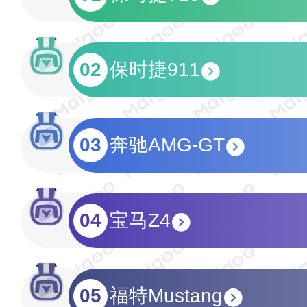
02
保时捷911
03
奔驰AMG-GT
04
宝马Z4
05
福特Mustang