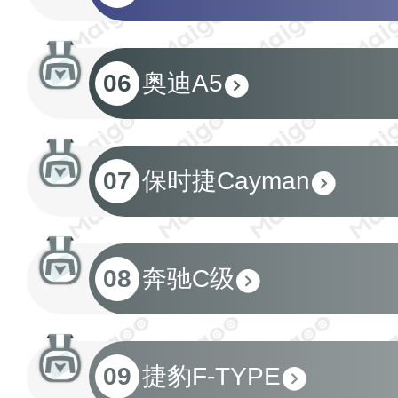
06
奥迪A5
07
保时捷Cayman
08
奔驰C级
09
捷豹F-TYPE