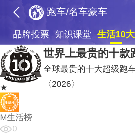
跑车/名车豪车
页
品牌投票
知识课堂
生活10大
世界上最贵的十款
全球最贵的十大超级跑车
〈2026〉
★
M生活榜
0