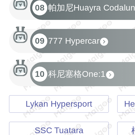
08
帕加尼Huayra Codalun
09
777 Hypercar
10
科尼塞格One:1
Lykan Hypersport
He
SSC Tuatara