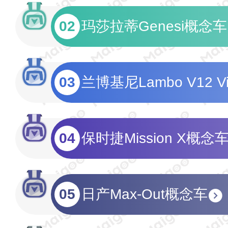
02
玛莎拉蒂Genesi概念车
03
04
保时捷Mission X概念
05
日产Max-Out概念车