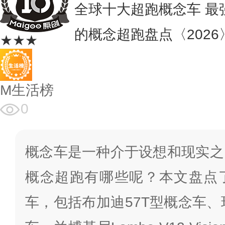
全球十大超跑概念车 最
的概念超跑盘点〈2026
★★★
M生活榜
0
概念车是一种介于设想和现实之
概念超跑有哪些呢？本文盘点
车，包括布加迪57T型概念车、玛