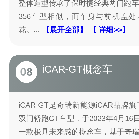
整体造型传承了保时捷经典两门跑车
356车型相似，而车身与前机盖处均
花。
...
【展开全部】
【 详细>>】
iCAR-GT概念车
08
iCAR GT是奇瑞新能源iCAR品
双门轿跑GT车型，于2023年4月16
一款极具未来感的概念车，基于奇瑞