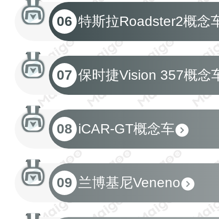
06
特斯拉Roadster2概念
07
保时捷Vision 357概念
08
iCAR-GT概念车
09
兰博基尼Veneno