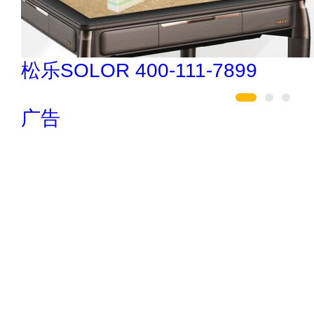
OR 400-111-7899
广告