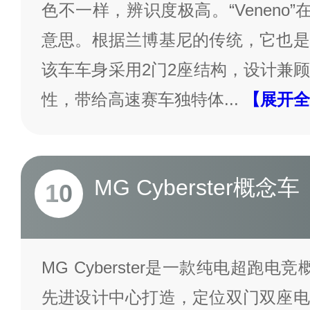
色不一样，辨识度极高。“Veneno”
意思。根据兰博基尼的传统，它也是
该车车身采用2门2座结构，设计兼
性，带给高速赛车独特体
...
【展开全
MG Cyberster概念车
10
MG Cyberster是一款纯电超跑
先进设计中心打造，定位双门双座电