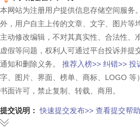
本网站为注册用户提供信息存储空间服务。除
外，用户自主上传的文章、文字、图片等
主动修改编辑，不对其真实性、合法性、
虚假等问题，权利人可通过平台投诉并提
通知和删除义务。
推荐入榜>>
纠错>>
投
字、图片、界面、榜单、商标、LOGO 
书面许可，禁止复制、转载、商用。
提交说明：
快速提交发布>>
查看提交帮助