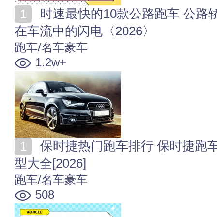
时速最快的10款公路跑车 公路轿跑车车速排行榜 隐藏
在车流中的闪电〈2026〉
跑车/名车豪车
1.2w+
保时捷热门跑车排行 保时捷跑车有几款 保时捷跑车车
型大全[2026]
跑车/名车豪车
508