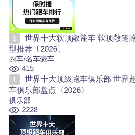
世界十大软顶敞篷车 软顶敞篷跑车哪款好 软顶敞篷车
型推荐〔2026〕
跑车/名车豪车
415
世界十大顶级跑车俱乐部 世界超跑俱乐部排名 全球豪
车俱乐部盘点〈2026〉
俱乐部
2228