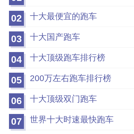
十大最便宜的跑车
02
十大国产跑车
03
十大顶级跑车排行榜
04
200万左右跑车排行榜
05
十大顶级双门跑车
06
世界十大时速最快跑车
07