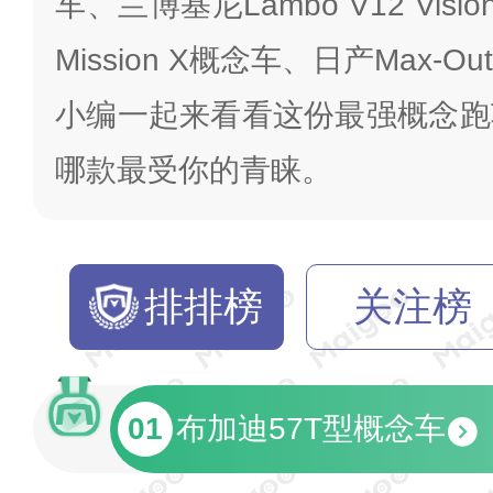
车、兰博基尼Lambo V12 Vis
Mission X概念车、日产Max
小编一起来看看这份最强概念跑
哪款最受你的青睐。
排排榜
关注榜
01
布加迪57T型概念车