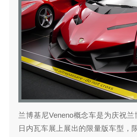
兰博基尼Veneno概念车是为庆祝
日内瓦车展上展出的限量版车型，限