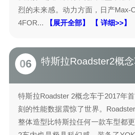
烈的未来感。动力方面，日产Max-Out采
4FOR
...
【展开全部】
【 详细>>】
特斯拉Roadster2概
06
特斯拉Roadster 2概念车于201
刻的性能数据震惊了世界。Roadste
整体造型比特斯拉任何一款车型都更具战
2车内也是极具科幻感，装备了YO