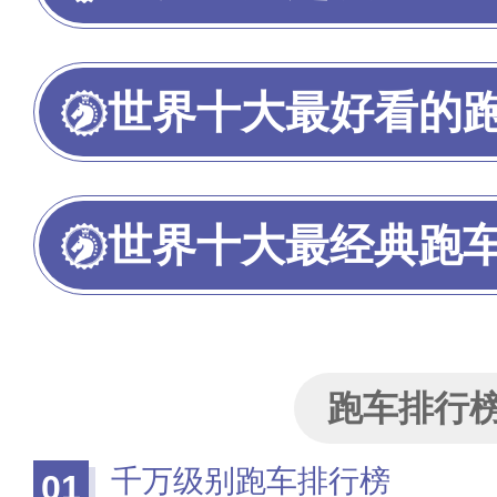
世界十大最好看的
世界十大最经典跑
跑车排行
千万级别跑车排行榜
01