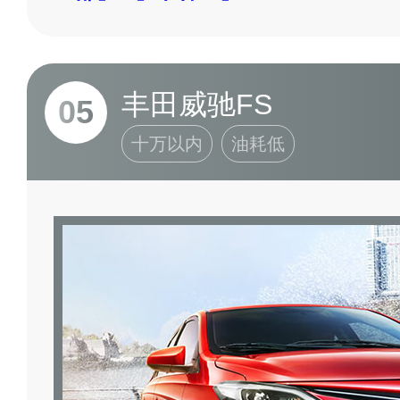
丰田威驰FS
05
十万以内
油耗低