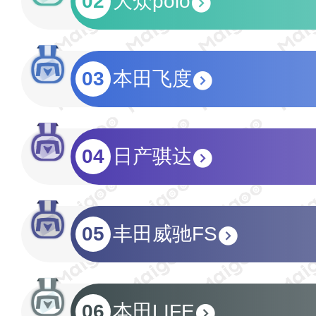
02
大众polo
03
本田飞度
04
日产骐达
05
丰田威驰FS
06
本田LIFE