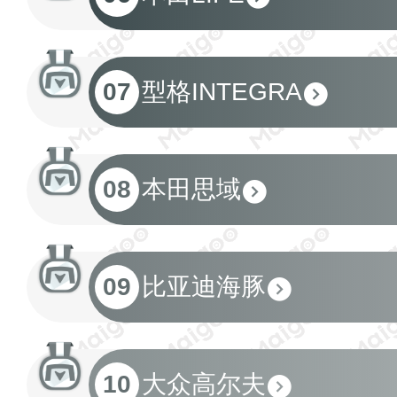
07
型格INTEGRA
08
本田思域
09
比亚迪海豚
10
大众高尔夫