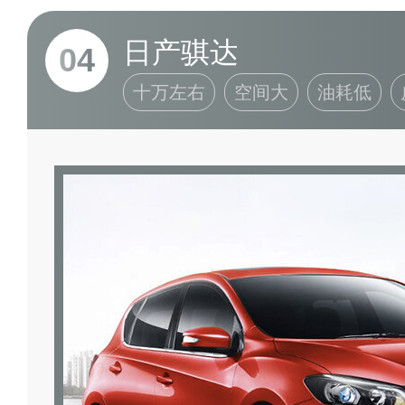
日产骐达
04
十万左右
空间大
油耗低