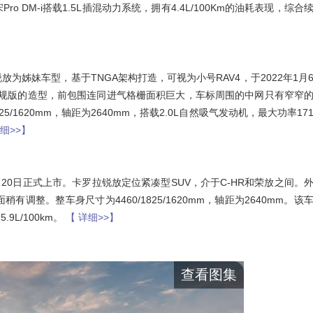
DM-i搭载1.5L插混动力系统，拥有4.4L/100Km的油耗表现，综合
为姊妹车型，基于TNGA架构打造，可视为小号RAV4，于2022年1月
日规版的造型，前包围连同进气格栅面积巨大，车标周围的中网只有窄窄
/1620mm，轴距为2640mm，搭载2.0L自然吸气发动机，最大功率17
详细>>】
月20日正式上市。卡罗拉锐放定位紧凑型SUV，介于C-HR和荣放之间。
整。整车身尺寸为4460/1825/1620mm，轴距为2640mm。该
9L/100km。
【 详细>>】
查看图集