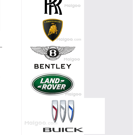
然
良
【