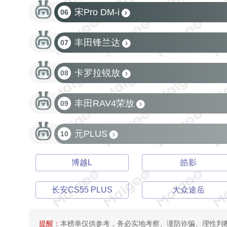
宋Pro DM-i
06
丰田锋兰达
07
卡罗拉锐放
08
丰田RAV4荣放
09
元PLUS
10
博越L
皓影
长安CS55 PLUS
大众途岳
提醒：
本榜单仅供参考，务必实地考察、谨防诈骗、理性判