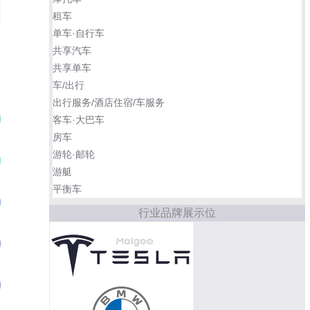
租车
单车·自行车
共享汽车
共享单车
车/出行
出行服务/酒店住宿/车服务
哈弗H6
01
客车·大巴车
房车
游轮·邮轮
本田CR-V
02
游艇
平衡车
丰田RAV4荣放
03
行业品牌展示位
长安CS75 PLUS
04
大众途岳
05