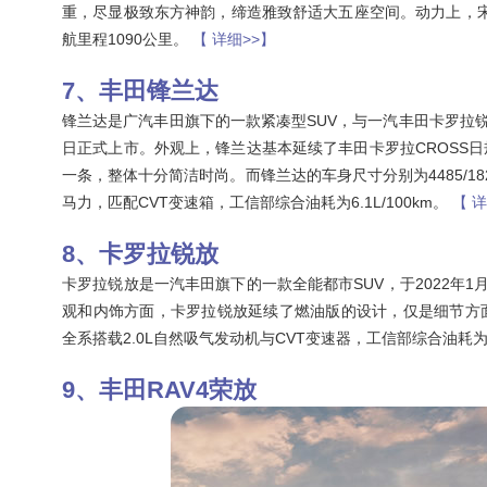
重，尽显极致东方神韵，缔造雅致舒适大五座空间。动力上，宋Pro 
航里程1090公里。
【 详细>>】
丰田锋兰达
锋兰达是广汽丰田旗下的一款紧凑型SUV，与一汽丰田卡罗拉锐放
日正式上市。外观上，锋兰达基本延续了丰田卡罗拉CROSS
一条，整体十分简洁时尚。而锋兰达的车身尺寸分别为4485/1825
马力，匹配CVT变速箱，工信部综合油耗为6.1L/100km。
【 
卡罗拉锐放
卡罗拉锐放是一汽丰田旗下的一款全能都市SUV，于2022年1
观和内饰方面，卡罗拉锐放延续了燃油版的设计，仅是细节方面稍有调
全系搭载2.0L自然吸气发动机与CVT变速器，工信部综合油耗为5.
丰田RAV4荣放