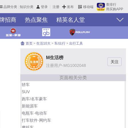
查排行
品牌分类
知识分类
发布
登录
注册
移动端
用买购APP
牌招商
热点聚焦
精英名人堂
我想代理
首页
>
生活10大
>
车/出行
>
出行工具
M生活榜
注册用户-MG1002048
页面相关分类
轿车
SUV
跑车/名车豪车
新能源车
电瓶车·电动车
打车软件·网约车
摩托车