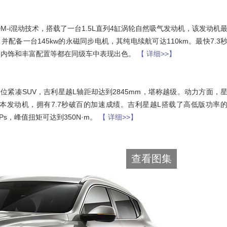
新DM-i混动技术，搭载了一台1.5L直列4缸涡轮自然吸气发动机，该发动机
，并配备一台145kw的永磁同步电机，其纯电续航可达110km。最快7.3
乘的内饰和丰富配置等都在同级车中表现出色。
【 详细>>】
紧凑SUV，吉利星越L轴距却达到2845mm，堪称越级。动力方面，
两个版本发动机，拥有7.7秒破百的加速成绩。吉利星越L搭载了高低版功率
s，峰值扭矩可达到350N·m。
【 详细>>】
查看图集