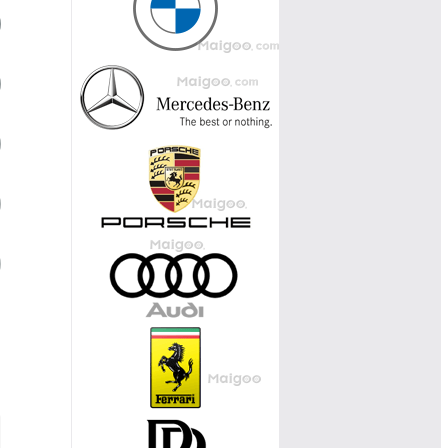
宋PLUS DM-i
06
星越L
07
元PLUS
08
威兰达
09
皓影
10
丰田锋兰达
宋Pro DM-i
长安欧尚Z6
捷途旅行者