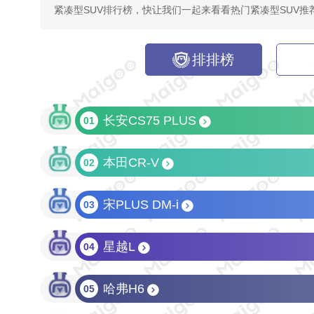
紧凑型SUV排行榜，快让我们一起来看看热门紧凑型SUV推
排排榜
长安CS75 PLUS
01
本田CR-V
02
宋PLUS DM-i
03
星越L
04
哈弗H6
05