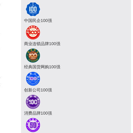
续
中国民企100强
6
的
商业连锁品牌100强
1
经典国货网购100强
外
车
创新公司100强
消费品牌100强