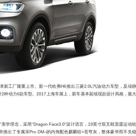
车天津新工厂隆重上市。新一代哈弗H6推出三菱2.0L汽油动力车型，及绿
计2种动力6款车型。2017上海车展上，新车基本延续现款设计风格，最
魂”美学理念，采用“Dragon Face3.0”设计语言，19英寸双叉戟雷霆运动
出了专属宋Pro DM-i的内饰配色麒麟棕+苍穹灰，整体豪华而不失