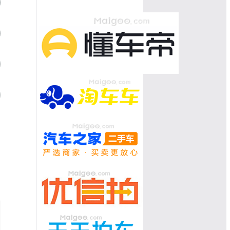
保时捷718
07
福特F-150猛禽
08
雷克萨斯LS
09
奔驰S级
10
林肯领航员
兰德酷路泽
奥迪A8
路虎揽胜运动
路特斯Eletre
奥迪RS 4