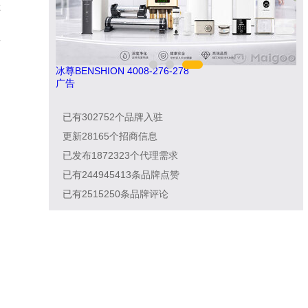
车
n
财
驴充充 0797-966999
亚通
广告
已有
302752
个品牌入驻
更新
28165
个招商信息
已发布
1872323
个代理需求
已有
244945413
条品牌点赞
已有
2515250
条品牌评论