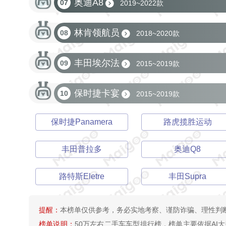
奥迪A8
07
2019~2022款
林肯领航员
08
2018~2020款
丰田埃尔法
09
2015~2019款
保时捷卡宴
10
2015~2019款
保时捷Panamera
路虎揽胜运动
丰田普拉多
奥迪Q8
路特斯Eletre
丰田Supra
提醒：
本榜单仅供参考，务必实地考察、谨防诈骗、理性判
榜单说明：
50万左右二手车车型排行榜，榜单主要依据AI