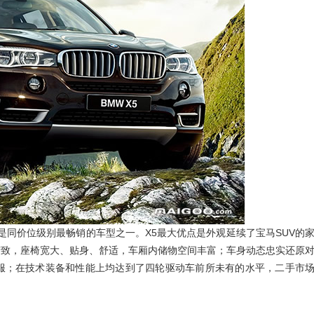
都是同价位级别最畅销的车型之一。X5最大优点是外观延续了宝马SUV的
精致，座椅宽大、贴身、舒适，车厢内储物空间丰富；车身动态忠实还原
服；在技术装备和性能上均达到了四轮驱动车前所未有的水平，二手市