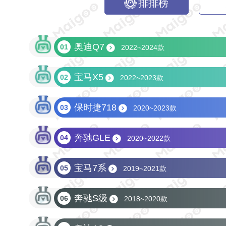
排排榜
奥迪Q7
01
2022~2024款
宝马X5
02
2022~2023款
保时捷718
03
2020~2023款
奔驰GLE
04
2020~2022款
宝马7系
05
2019~2021款
奔驰S级
06
2018~2020款