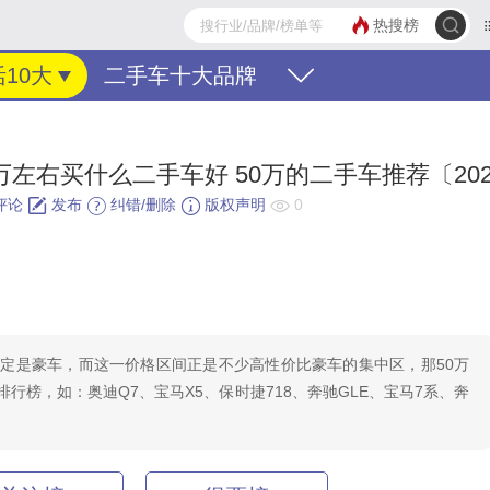
热搜榜
10大
二手车十大品牌
万左右买什么二手车好 50万的二手车推荐〔202
评论
发布
纠错/删除
版权声明
0
肯定是豪车，而这一价格区间正是不少高性价比豪车的集中区，那50万
行榜，如：奥迪Q7、宝马X5、保时捷718、奔驰GLE、宝马7系、奔