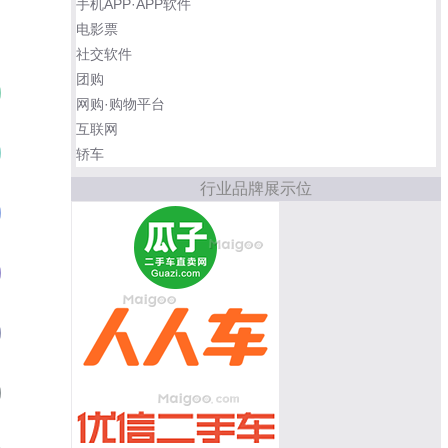
手机APP·APP软件
电影票
社交软件
团购
丰田普拉多
01
网购·购物平台
互联网
丰田埃尔法
02
轿车
行业品牌展示位
保时捷卡宴
03
保时捷Panamera
04
宝马7系
05
奥迪Q7
06