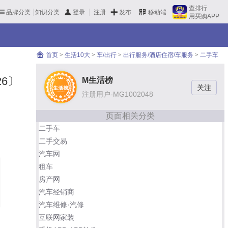
查排行
品牌分类
知识分类
发布
登录
注册
移动端
用买购APP
首页
>
生活10大
>
车/出行
>
出行服务/酒店住宿/车服务
>
二手车
6〕
M生活榜
注册用户-MG1002048
页面相关分类
二手车
二手交易
汽车网
租车
房产网
汽车经销商
汽车维修·汽修
互联网家装